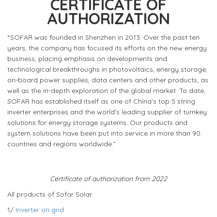
CERTIFICATE OF
AUTHORIZATION
“SOFAR was founded in Shenzhen in 2013. Over the past ten
years, the company has focused its efforts on the new energy
business, placing emphasis on developments and
technological breakthroughs in photovoltaics, energy storage,
on-board power supplies, data centers and other products, as
well as the in-depth exploration of the global market. To date,
SOFAR has established itself as one of China’s top 5 string
inverter enterprises and the world’s leading supplier of turnkey
solutions for energy storage systems. Our products and
system solutions have been put into service in more than 90
countries and regions worldwide.”
Certificate of authorization from 2022
All products of Sofar Solar:
1/
Inverter on grid