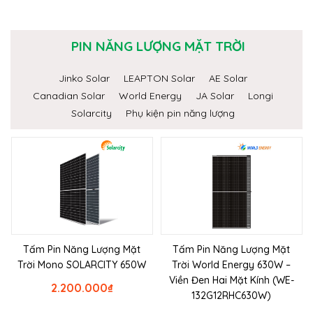
PIN NĂNG LƯỢNG MẶT TRỜI
Jinko Solar
LEAPTON Solar
AE Solar
Canadian Solar
World Energy
JA Solar
Longi
Solarcity
Phụ kiện pin năng lượng
Tấm Pin Năng Lượng Mặt
Tấm Pin Năng Lượng Mặt
Trời Mono SOLARCITY 650W
Trời World Energy 630W –
Viền Đen Hai Mặt Kính (WE-
2.200.000
₫
132G12RHC630W)