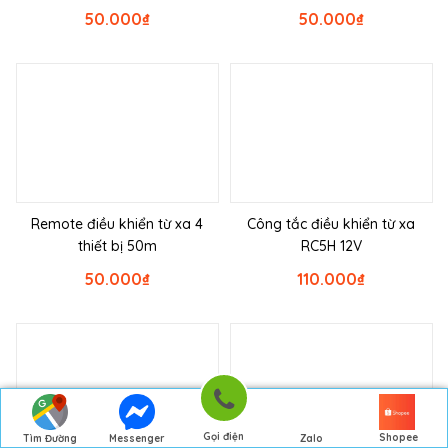
50.000
₫
50.000
₫
Remote điều khiển từ xa 4
Công tắc điều khiển từ xa
thiết bị 50m
RC5H 12V
50.000
₫
110.000
₫
Gọi điện
Shopee
Tìm Đường
Messenger
Zalo