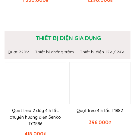
1.350.000
₫
1.290.000
₫
THIẾT BỊ ĐIỆN GIA DỤNG
Quạt 220V
Thiết bị chống trộm
Thiết bị điện 12V / 24V
Quạt treo 2 dây 4.5 tấc
Quạt treo 4.5 tấc T1882
chuyển hướng điện Senko
396.000
₫
TC1886
418.000
₫