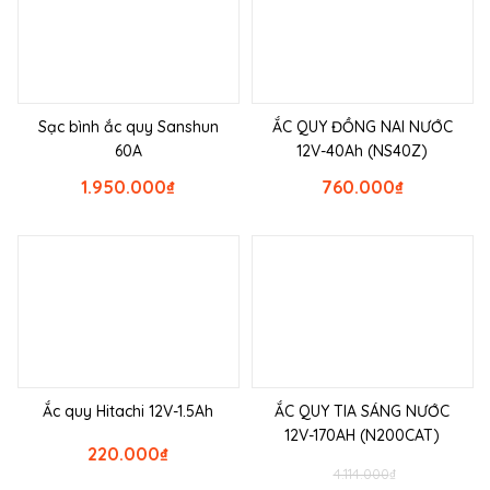
Sạc bình ắc quy Sanshun
ẮC QUY ĐỒNG NAI NƯỚC
60A
12V-40Ah (NS40Z)
1.950.000
₫
760.000
₫
Ắc quy Hitachi 12V-1.5Ah
ẮC QUY TIA SÁNG NƯỚC
12V-170AH (N200CAT)
220.000
₫
4.114.000
₫