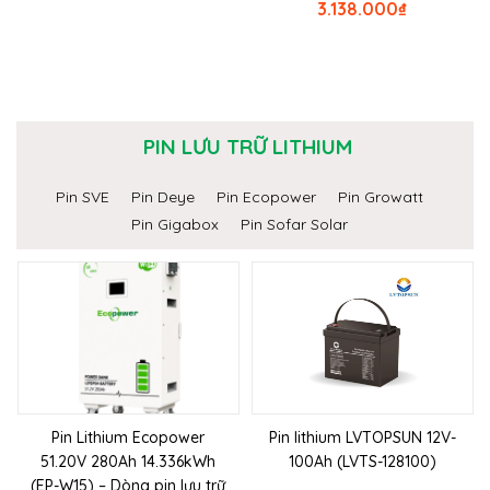
3.138.000
₫
PIN LƯU TRỮ LITHIUM
Pin SVE
Pin Deye
Pin Ecopower
Pin Growatt
Pin Gigabox
Pin Sofar Solar
Pin Lithium Ecopower
Pin lithium LVTOPSUN 12V-
51.20V 280Ah 14.336kWh
100Ah (LVTS-128100)
(EP-W15) – Dòng pin lưu trữ