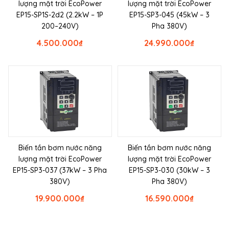
lượng mặt trời EcoPower
lượng mặt trời EcoPower
EP15-SP1S-2d2 (2.2kW – 1P
EP15-SP3-045 (45kW – 3
200–240V)
Pha 380V)
4.500.000
₫
24.990.000
₫
Biến tần bơm nước năng
Biến tần bơm nước năng
lượng mặt trời EcoPower
lượng mặt trời EcoPower
EP15-SP3-037 (37kW – 3 Pha
EP15-SP3-030 (30kW – 3
380V)
Pha 380V)
19.900.000
₫
16.590.000
₫