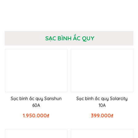
SẠC BÌNH ẮC QUY
Sạc bình ắc quy Sanshun
Sạc bình ắc quy Solarcity
60A
10A
1.950.000
₫
399.000
₫