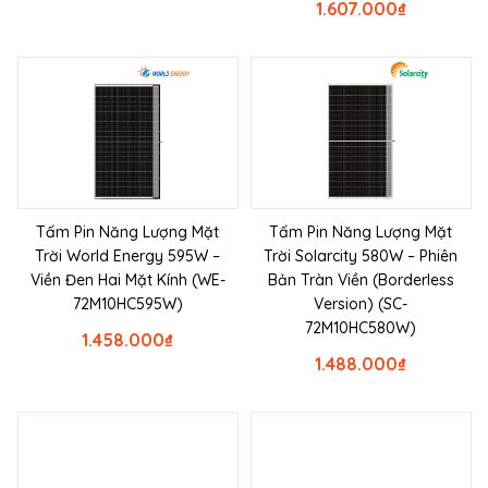
1.607.000
₫
Tấm Pin Năng Lượng Mặt
Tấm Pin Năng Lượng Mặt
Trời World Energy 595W –
Trời Solarcity 580W – Phiên
Viền Đen Hai Mặt Kính (WE-
Bản Tràn Viền (Borderless
72M10HC595W)
Version) (SC-
72M10HC580W)
1.458.000
₫
1.488.000
₫