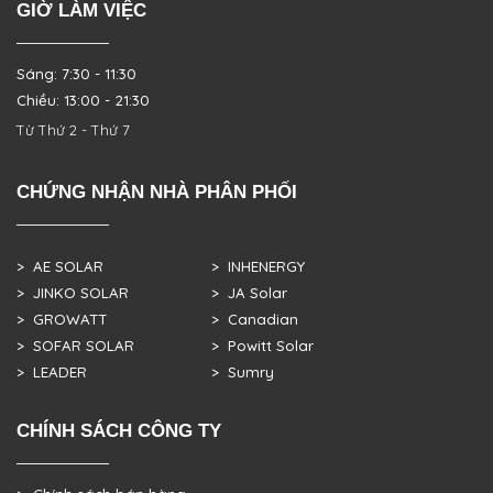
GIỜ LÀM VIỆC
Sáng: 7:30 - 11:30
Chiều: 13:00 - 21:30
Từ Thứ 2 - Thứ 7
CHỨNG NHẬN NHÀ PHÂN PHỐI
> AE SOLAR
> INHENERGY
> JINKO SOLAR
> JA Solar
> GROWATT
> Canadian
> SOFAR SOLAR
> Powitt Solar
> LEADER
> Sumry
CHÍNH SÁCH CÔNG TY