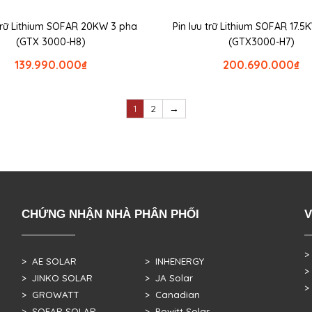
 trữ Lithium SOFAR 20KW 3 pha
Pin lưu trữ Lithium SOFAR 17.
(GTX 3000-H8)
(GTX3000-H7)
139.990.000
₫
200.690.000
₫
1
2
→
CHỨNG NHẬN NHÀ PHÂN PHỐI
V
>
> AE SOLAR
> INHENERGY
>
> JINKO SOLAR
> JA Solar
>
> GROWATT
> Canadian
> SOFAR SOLAR
> Powitt Solar