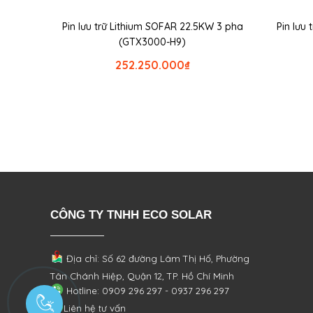
Pin lưu trữ Lithium SOFAR 22.5KW 3 pha
Pin lưu
(GTX3000-H9)
252.250.000
₫
CÔNG TY TNHH ECO SOLAR
Địa chỉ: Số 62 đường Lâm Thị Hố, Phường
Tân Chánh Hiệp, Quận 12, TP. Hồ Chí Minh
Hotline: 0909 296 297 - 0937 296 297
Liên hệ tư vấn