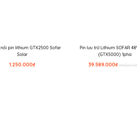
t nối pin lithium GTX2500 Sofar
Pin lưu trữ Lithium SOFAR 4
Solar
(GTX5000) 1pha
1.250.000
₫
39.589.000
₫
49.500.0