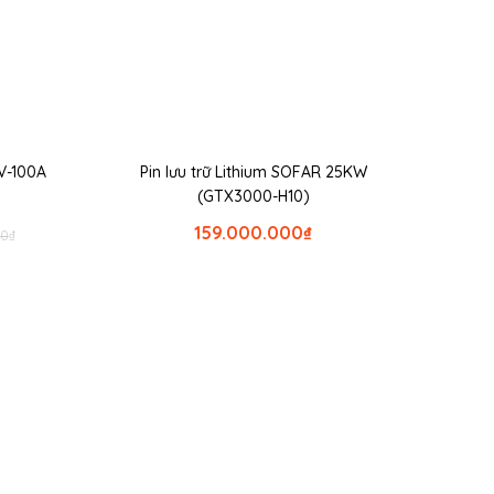
8V-100A
Pin lưu trữ Lithium SOFAR 25KW
(GTX3000-H10)
159.000.000
₫
00
₫