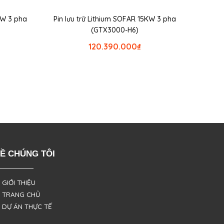
5KW 3 pha
Pin lưu trữ Lithium SOFAR 15KW 3 pha
(GTX3000-H6)
120.390.000
₫
Ề CHÚNG TÔI
 GIỚI THIỆU
 TRANG CHỦ
 DỰ ÁN THỰC TẾ