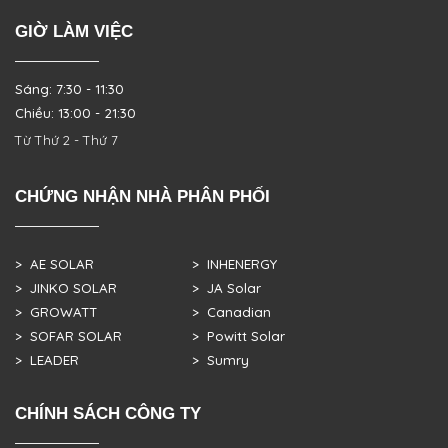
GIỜ LÀM VIỆC
Sáng: 7:30 - 11:30
Chiều: 13:00 - 21:30
Từ Thứ 2 - Thứ 7
CHỨNG NHẬN NHÀ PHÂN PHỐI
> AE SOLAR
> INHENERGY
> JINKO SOLAR
> JA Solar
> GROWATT
> Canadian
> SOFAR SOLAR
> Powitt Solar
> LEADER
> Sumry
CHÍNH SÁCH CÔNG TY