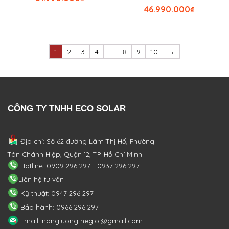
46.990.000
₫
1
2
3
4
…
8
9
10
→
CÔNG TY TNHH ECO SOLAR
Địa chỉ: Số 62 đường Lâm Thị Hố, Phường
Tân Chánh Hiệp, Quận 12, TP. Hồ Chí Minh
Hotline: 0909 296 297 - 0937 296 297
Liên hệ tư vấn
Kỹ thuật: 0947 296 297
Bảo hành: 0966 296 297
Email: nangluongthegioi@gmail.com