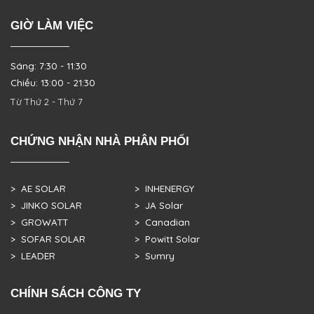
GIỜ LÀM VIỆC
Sáng: 7:30 - 11:30
Chiều: 13:00 - 21:30
Từ Thứ 2 - Thứ 7
CHỨNG NHẬN NHÀ PHÂN PHỐI
> AE SOLAR
> INHENERGY
> JINKO SOLAR
> JA Solar
> GROWATT
> Canadian
> SOFAR SOLAR
> Powitt Solar
> LEADER
> Sumry
CHÍNH SÁCH CÔNG TY