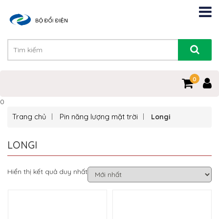
0
0
Trang chủ
Pin năng lượng mặt trời
Longi
LONGI
Hiển thị kết quả duy nhất