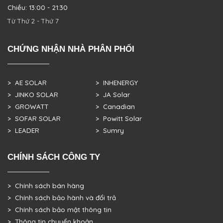
Chiều: 13:00 - 21:30
Từ Thứ 2 - Thứ 7
CHỨNG NHẬN NHÀ PHÂN PHỐI
> AE SOLAR
> INHENERGY
> JINKO SOLAR
> JA Solar
> GROWATT
> Canadian
> SOFAR SOLAR
> Powitt Solar
> LEADER
> Sumry
CHÍNH SÁCH CÔNG TY
> Chính sách bán hàng
> Chính sách bảo hành và đổi trả
> Chính sách bảo mật thông tin
> Thông tin chuyển khoản