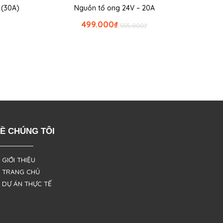
 (30A)
Nguồn tổ ong 24V – 20A
499.000
₫
555.000
₫
Ề CHÚNG TÔI
 GIỚI THIỆU
 TRANG CHỦ
 DỰ ÁN THỰC TẾ