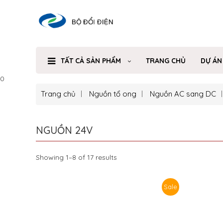
TẤT CẢ SẢN PHẨM
TRANG CHỦ
DỰ ÁN
0
Trang chủ
Nguồn tổ ong
Nguồn AC sang DC
NGUỒN 24V
Showing 1–8 of 17 results
Sale