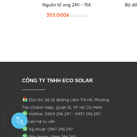
Nguồn tổ ong 24V – 15A
Bộ đổ
355.000
₫
600.000
₫
CÔNG TY TNHH ECO SOLAR
Địa chỉ: Số 62 đường Lâm Thị Hố, Phường
Tân Chánh Hiệp, Quận 12, TP. Hồ Chí Minh
Hotline: 0909 296 297 - 0937 296 297
Liên hệ tư vấn
Kỹ thuật: 0947 296 297
Bảo hành: 0966 296 297