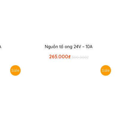
A
Nguồn tổ ong 24V – 10A
265.000
₫
300.000
₫
Sale
Sale