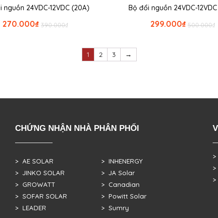
i nguồn 24VDC-12VDC (20A)
Bộ đổi nguồn 24VDC-12VDC
270.000
₫
299.000
₫
390.000
₫
500.000
₫
1
2
3
→
CHỨNG NHẬN NHÀ PHÂN PHỐI
V
>
> AE SOLAR
> INHENERGY
>
> JINKO SOLAR
> JA Solar
>
> GROWATT
> Canadian
> SOFAR SOLAR
> Powitt Solar
> LEADER
> Sumry