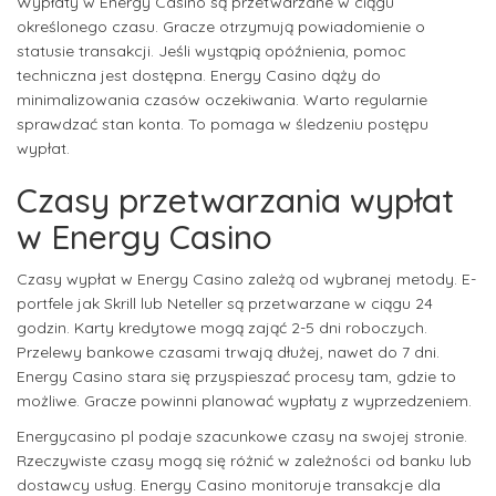
Wypłaty w Energy Casino są przetwarzane w ciągu
określonego czasu. Gracze otrzymują powiadomienie o
statusie transakcji. Jeśli wystąpią opóźnienia, pomoc
techniczna jest dostępna. Energy Casino dąży do
minimalizowania czasów oczekiwania. Warto regularnie
sprawdzać stan konta. To pomaga w śledzeniu postępu
wypłat.
Czasy przetwarzania wypłat
w Energy Casino
Czasy wypłat w Energy Casino zależą od wybranej metody. E-
portfele jak Skrill lub Neteller są przetwarzane w ciągu 24
godzin. Karty kredytowe mogą zająć 2-5 dni roboczych.
Przelewy bankowe czasami trwają dłużej, nawet do 7 dni.
Energy Casino stara się przyspieszać procesy tam, gdzie to
możliwe. Gracze powinni planować wypłaty z wyprzedzeniem.
Energycasino pl podaje szacunkowe czasy na swojej stronie.
Rzeczywiste czasy mogą się różnić w zależności od banku lub
dostawcy usług. Energy Casino monitoruje transakcje dla