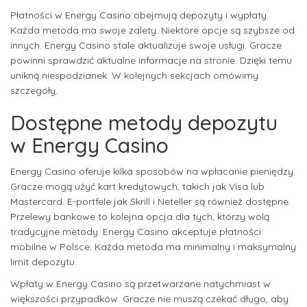
Płatności w Energy Casino obejmują depozyty i wypłaty.
Każda metoda ma swoje zalety. Niektóre opcje są szybsze od
innych. Energy Casino stale aktualizuje swoje usługi. Gracze
powinni sprawdzić aktualne informacje na stronie. Dzięki temu
unikną niespodzianek. W kolejnych sekcjach omówimy
szczegóły.
Dostępne metody depozytu
w Energy Casino
Energy Casino oferuje kilka sposobów na wpłacanie pieniędzy.
Gracze mogą użyć kart kredytowych, takich jak Visa lub
Mastercard. E-portfele jak Skrill i Neteller są również dostępne.
Przelewy bankowe to kolejna opcja dla tych, którzy wolą
tradycyjne metody. Energy Casino akceptuje płatności
mobilne w Polsce. Każda metoda ma minimalny i maksymalny
limit depozytu.
Wpłaty w Energy Casino są przetwarzane natychmiast w
większości przypadków. Gracze nie muszą czekać długo, aby