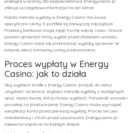
praktyka w branży dla bezpieczeństwa. Energycasino pl
oferuje szczegółowe informacje na ten temat.
Każda metoda wypłaty w Energy Casino ma swoje
specyficzne cechy. E-portfele są zazwyczaj najszybsze.
Przelewy bankowe mogą zająć trochę więcej czasu. Gracze
powinni sprawdzić limity wypłat przed złożeniem wniosku.
Energy Casino stara się przetwarzać wypłaty sprawnie. W
kolejnej sekcji omówimy czasy przetwarzania.
Proces wypłaty w Energy
Casino: jak to działa
Aby wypłacić środki z Energy Casino, przejdź do sekcji
„Wypłata” na koncie. Wybierz metodę wypłaty z dostępnych
opcji. Wpisz kwotę, którą chcesz wypłacić. Potwierdź wniosek i
poczekaj na przetworzenie. Energy Casino może wymagać
weryfikacji konta przed pierwszą wypłatą. Proces ten jest
standardowy i chroni przed oszustwami. Energycasino pl
zapewnia wsparcie na każdym etapie.