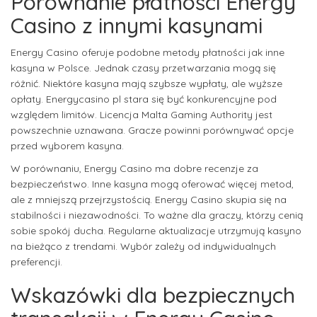
Porównanie płatności Energy
Casino z innymi kasynami
Energy Casino oferuje podobne metody płatności jak inne
kasyna w Polsce. Jednak czasy przetwarzania mogą się
różnić. Niektóre kasyna mają szybsze wypłaty, ale wyższe
opłaty. Energycasino pl stara się być konkurencyjne pod
względem limitów. Licencja Malta Gaming Authority jest
powszechnie uznawana. Gracze powinni porównywać opcje
przed wyborem kasyna.
W porównaniu, Energy Casino ma dobre recenzje za
bezpieczeństwo. Inne kasyna mogą oferować więcej metod,
ale z mniejszą przejrzystością. Energy Casino skupia się na
stabilności i niezawodności. To ważne dla graczy, którzy cenią
sobie spokój ducha. Regularne aktualizacje utrzymują kasyno
na bieżąco z trendami. Wybór zależy od indywidualnych
preferencji.
Wskazówki dla bezpiecznych