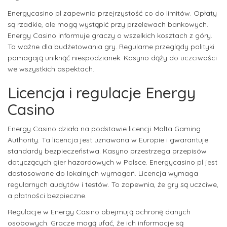
Energycasino pl zapewnia przejrzystość co do limitów. Opłaty
są rzadkie, ale mogą wystąpić przy przelewach bankowych.
Energy Casino informuje graczy o wszelkich kosztach z góry.
To ważne dla budżetowania gry. Regularne przeglądy polityki
pomagają uniknąć niespodzianek. Kasyno dąży do uczciwości
we wszystkich aspektach.
Licencja i regulacje Energy
Casino
Energy Casino działa na podstawie licencji Malta Gaming
Authority. Ta licencja jest uznawana w Europie i gwarantuje
standardy bezpieczeństwa. Kasyno przestrzega przepisów
dotyczących gier hazardowych w Polsce. Energycasino pl jest
dostosowane do lokalnych wymagań. Licencja wymaga
regularnych audytów i testów. To zapewnia, że gry są uczciwe,
a płatności bezpieczne.
Regulacje w Energy Casino obejmują ochronę danych
osobowych. Gracze mogą ufać, że ich informacje są