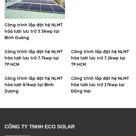
Công trình lắp đặt hệ NLMT
hòa lưới lưu trữ 5.5kwp tại
Bình Dương
Công trình lắp đặt hệ NLMT
Công trình lắp đặt hệ NLMT
hòa lưới lưu trữ 7.7kwp tại
hòa lưới lưu trữ 7.2kwp tại
TP.HCM
TP.HCM
Công trình lắp đặt hệ NLMT
Công trình lắp đặt hệ NLMT
hòa lưới 8.1kwp tại Bình
hòa lưới lưu trữ 27kwp tại
Dương
Đồng Nai
CÔNG TY TNHH ECO SOLAR