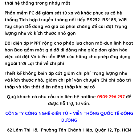
thái hệ thống trong nháy mắt
Phần mềm PC để giám sát từ xa và khắc phục sự cố hệ
thống Tích hợp truyền thông nối tiếp RS232. RS485, WiFi
Tùy chọn Dễ dàng và giá cả phải chăng để cài đặt Trọng
lượng nhẹ và kích thước nhỏ gọn
Dải điện áp MPPT rộng cho phép lựa chọn mô-đun linh hoạt
hơn Bao gồm một giá đỡ di động nhẹ giúp đơn giản hóa
việc cài đặt Vỏ biến tần IP65 của hãng cho phép ứng dụng
ngoài trời Lợi thế về chi phí
Thiết kế không biến áp cắt giảm chi phí Trọng lượng nhẹ
và kích thước nhỏ, giảm chi phí vận chuyển Chi phí bảo trì
thấp và tổn thất điện năng thấp khi sự cố
Quý khách có nhu cầu xin liên hệ hotline
0909 296 297
để
được hỗ trợ, tư vấn.
CÔNG TY CÔNG NGHỆ ĐIỆN TỬ – VIỄN THÔNG QUỐC TẾ ĐÔNG
DƯƠNG
62 Lâm Thị Hố, Phường Tân Chánh Hiệp, Quận 12, Tp. HCM