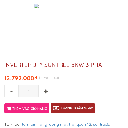
INVERTER JFY SUNTREE 5KW 3 PHA
12.792.000
₫
17.990.000
₫
-
+
THANH TOÁN NGAY
THÊM VÀO GIỎ HÀNG
Từ khóa:
tam pin nang luong mat troi quan 12
,
suntree5
,