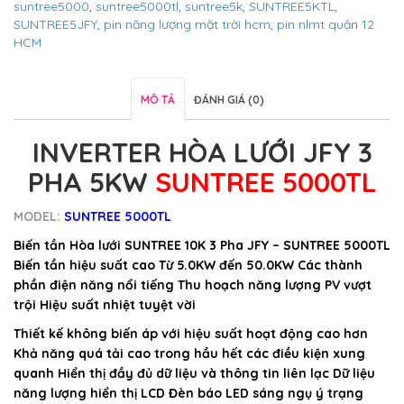
suntree5000
,
suntree5000tl
,
suntree5k
,
SUNTREE5KTL
,
SUNTREE5JFY
,
pin năng lượng mặt trời hcm
,
pin nlmt quận 12
HCM
MÔ TẢ
ĐÁNH GIÁ (0)
INVERTER HÒA LƯỚI JFY 3
PHA 5KW
SUNTREE 5000TL
MODEL:
SUNTREE 5000TL
Biến tần Hòa lưới SUNTREE 10K 3 Pha JFY – SUNTREE 5000TL
Biến tần hiệu suất cao Từ 5.0KW đến 50.0KW Các thành
phần điện năng nổi tiếng Thu hoạch năng lượng PV vượt
trội Hiệu suất nhiệt tuyệt vời
Thiết kế không biến áp với hiệu suất hoạt động cao hơn
Khả năng quá tải cao trong hầu hết các điều kiện xung
quanh Hiển thị đầy đủ dữ liệu và thông tin liên lạc Dữ liệu
năng lượng hiển thị LCD Đèn báo LED sáng ngụ ý trạng