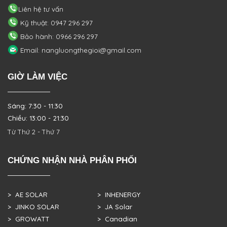
Liên hệ tư vấn
Kỹ thuật: 0947 296 297
Bảo hành: 0966 296 297
Email: nangluongthegioi@gmail.com
GIỜ LÀM VIỆC
Sáng: 7:30 - 11:30
Chiều: 13:00 - 21:30
Từ Thứ 2 - Thứ 7
CHỨNG NHẬN NHÀ PHÂN PHỐI
> AE SOLAR
> INHENERGY
> JINKO SOLAR
> JA Solar
> GROWATT
> Canadian