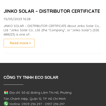
JINKO SOLAR – DISTRIBUTOR CERTIFICATE
13/05/2023
16:28
JINKO SOLAR – DISTRIBUTOR CERTIFICATE About Jinko Solar Co.,
Ltd. “Jinko Solar Co., Ltd. (the “Company”, or “Jinko Solar”) (SSE:
688223) is one of...
Read more
CÔNG TY TNHH ECO SOLAR
Địa chỉ: Số 62 đường Lâm Thị Hố, Phường
Tân Chánh Hiệp, Quận 12, TP. Hồ Chí Minh
Hotline: 0909 296 297 - 0937 296 297