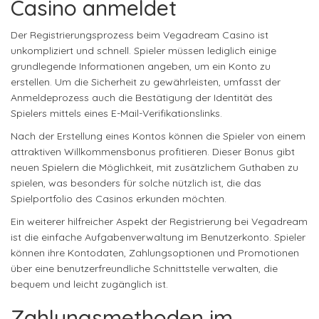
Casino anmeldet
Der Registrierungsprozess beim Vegadream Casino ist
unkompliziert und schnell. Spieler müssen lediglich einige
grundlegende Informationen angeben, um ein Konto zu
erstellen. Um die Sicherheit zu gewährleisten, umfasst der
Anmeldeprozess auch die Bestätigung der Identität des
Spielers mittels eines E-Mail-Verifikationslinks.
Nach der Erstellung eines Kontos können die Spieler von einem
attraktiven Willkommensbonus profitieren. Dieser Bonus gibt
neuen Spielern die Möglichkeit, mit zusätzlichem Guthaben zu
spielen, was besonders für solche nützlich ist, die das
Spielportfolio des Casinos erkunden möchten.
Ein weiterer hilfreicher Aspekt der Registrierung bei Vegadream
ist die einfache Aufgabenverwaltung im Benutzerkonto. Spieler
können ihre Kontodaten, Zahlungsoptionen und Promotionen
über eine benutzerfreundliche Schnittstelle verwalten, die
bequem und leicht zugänglich ist.
Zahlungsmethoden im