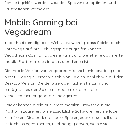
Echtzeit geklärt werden, was den Spielverlauf optimiert und
Frustrationen vermeidet.
Mobile Gaming bei
Vegadream
In der heutigen digitalen Welt ist es wichtig, dass Spieler auch
unterwegs auf ihre Lieblingsspiele zugreifen können.
Vegadream Casino hat dies erkannt und bietet eine optimierte
mobile Plattform, die einfach zu bedienen ist.
Die mobile Version von Vegadream ist voll funktionsfähig und
bietet Zugang zu einer Vielzahl von Spielen, ähnlich wie auf der
Desktop-Version. Die Benutzeroberfläche ist intuitiv und
ermöglicht es den Spielern, problemlos durch die
verschiedenen Angebote zu navigieren.
Spieler können direkt aus ihrem mobilen Browser auf die
Plattform zugreifen, ohne zusätzliche Software herunterladen
zu müssen. Dies bedeutet, dass Spieler jederzeit schnell und
einfach loslegen können, unabhängig davon, wo sie sich