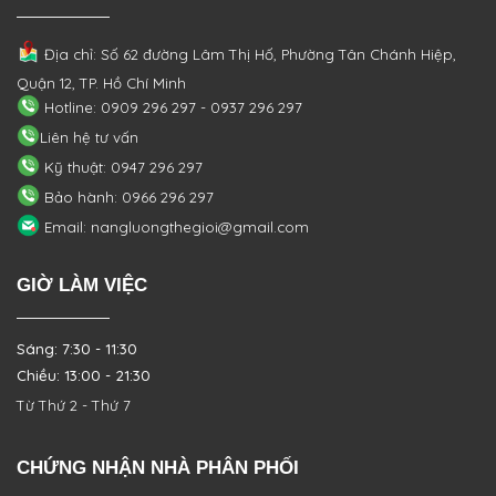
Địa chỉ: Số 62 đường Lâm Thị Hố, Phường
Tân Chánh Hiệp,
Quận 12, TP. Hồ Chí Minh
Hotline: 0909 296 297 - 0937 296 297
Liên hệ tư vấn
Kỹ thuật: 0947 296 297
Bảo hành: 0966 296 297
Email: nangluongthegioi@gmail.com
GIỜ LÀM VIỆC
Sáng: 7:30 - 11:30
Chiều: 13:00 - 21:30
Từ Thứ 2 - Thứ 7
CHỨNG NHẬN NHÀ PHÂN PHỐI