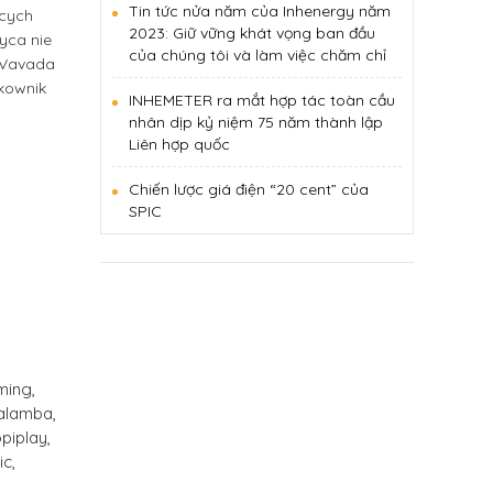
Tin tức nửa năm của Inhenergy năm
ących
2023: Giữ vững khát vọng ban đầu
yca nie
của chúng tôi và làm việc chăm chỉ
o Vavada
kownik
INHEMETER ra mắt hợp tác toàn cầu
nhân dịp kỷ niệm 75 năm thành lập
Liên hợp quốc
Chiến lược giá điện “20 cent” của
SPIC
ming,
alamba,
piplay,
ic,