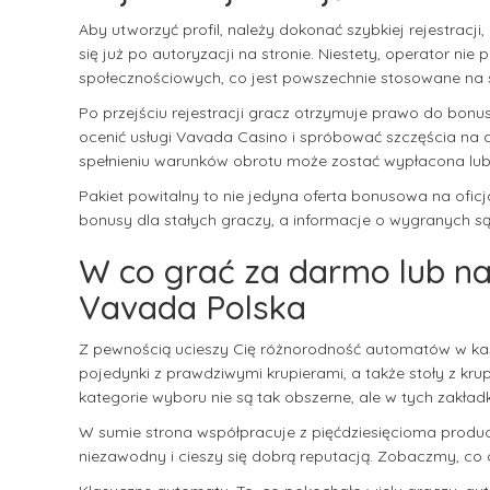
Aby utworzyć profil, należy dokonać szybkiej rejestracji
się już po autoryzacji na stronie. Niestety, operator ni
społecznościowych, co jest powszechnie stosowane na st
Po przejściu rejestracji gracz otrzymuje prawo do bo
ocenić usługi Vavada Casino i spróbować szczęścia n
spełnieniu warunków obrotu może zostać wypłacona lub
Pakiet powitalny to nie jedyna oferta bonusowa na ofic
bonusy dla stałych graczy, a informacje o wygranych są
W co grać za darmo lub na
Vavada Polska
Z pewnością ucieszy Cię różnorodność automatów w kas
pojedynki z prawdziwymi krupierami, a także stoły z kr
kategorie wyboru nie są tak obszerne, ale w tych zakł
W sumie strona współpracuje z pięćdziesięcioma produc
niezawodny i cieszy się dobrą reputacją. Zobaczmy, c