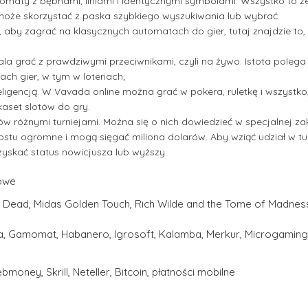
tomaty z bębnami, liniami i identycznymi symbolami. Wszystko to 
może skorzystać z paska szybkiego wyszukiwania lub wybrać
a, aby zagrać na klasycznych automatach do gier, tutaj znajdzie to
a grać z prawdziwymi przeciwnikami, czyli na żywo. Istota polega
ch gier, w tym w loteriach;
eligencją. W Vavada online można grać w pokera, ruletkę i wszystko,
kaset slotów do gry.
w różnymi turniejami. Można się o nich dowiedzieć w specjalnej za
rostu ogromne i mogą sięgać miliona dolarów. Aby wziąć udział w tur
zyskać status nowicjusza lub wyższy.
łowe
 Dead, Midas Golden Touch, Rich Wilde and the Tome of Madnes
a, Gamomat, Habanero, Igrosoft, Kalamba, Merkur, Microgaming,
money, Skrill, Neteller, Bitcoin, płatności mobilne