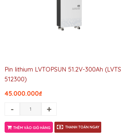
Pin lithium LVTOPSUN 51.2V-300Ah (LVTS
512300)
45.000.000
₫
-
+
THANH TOÁN NGAY
THÊM VÀO GIỎ HÀNG