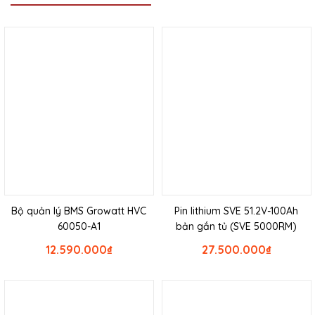
Bộ quản lý BMS Growatt HVC
Pin lithium SVE 51.2V-100Ah
60050-A1
bản gắn tủ (SVE 5000RM)
12.590.000
₫
27.500.000
₫