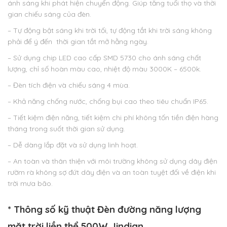
ánh sáng khi phát hiện chuyển động. Giúp tăng tuổi thọ và thời
gian chiếu sáng của đèn.
– Tự động bật sáng khi trời tối, tự động tắt khi trời sáng không
phải để ý đến thời gian tắt mở hằng ngày.
– Sử dụng chip LED cao cấp SMD 5730 cho ánh sáng chất
lượng, chỉ số hoàn màu cao, nhiệt độ màu 3000K – 6500k.
– Đèn tích điện và chiếu sáng 4 mùa.
– Khả năng chống nước, chống bụi cao theo tiêu chuẩn IP65.
– Tiết kiệm điện năng, tiết kiệm chi phí không tốn tiền điện hàng
tháng trong suốt thời gian sử dụng.
– Dễ dàng lắp đặt và sử dụng linh hoạt.
– An toàn và thân thiện với môi trường không sử dụng dây điện
rườm rà không sợ đứt dây điện và an toàn tuyệt đối về điện khi
trời mưa bão.
* Thông số kỹ thuật Đèn đường năng lượng
mặt trời
liền thể 50
0W Jindian