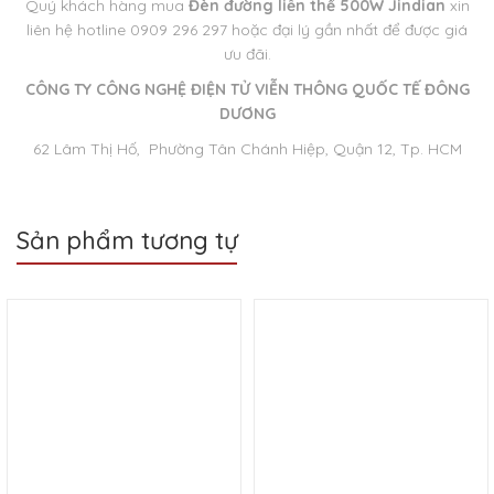
Quý khách hàng mua
Đèn đường l
iền thể 500W Jindian
xin
liên hệ hotline 0909 296 297 hoặc đại lý gần nhất để được giá
ưu đãi.
CÔNG TY CÔNG NGHỆ ĐIỆN TỬ VIỄN THÔNG QUỐC TẾ ĐÔNG
DƯƠNG
62 Lâm Thị Hố, Phường Tân Chánh Hiệp, Quận 12, Tp. HCM
Sản phẩm tương tự