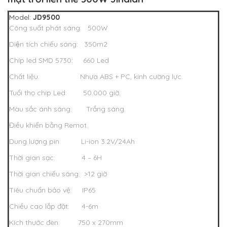
Model:
JD9500
Công suất phát sáng: 500W
Diện tích chiếu sáng: 350m2
Chíp led SMD 5730: 660 Led
Chất liệu: Nhựa ABS + PC, kính cường lực.
Tuổi thọ chíp Led: 50.000 giờ.
Màu sắc ánh sáng: Trắng sáng.
Điều khiển bằng Remot.
Dung lượng pin: Li-ion 3.2V/24Ah
Thời gian sạc: 4 – 6H
Thời gian chiếu sáng: >12 giờ
Tiêu chuẩn bảo vệ: IP65
Chiều cao lắp đặt: 4-6m
Kích thước đèn: 750 x 270mm