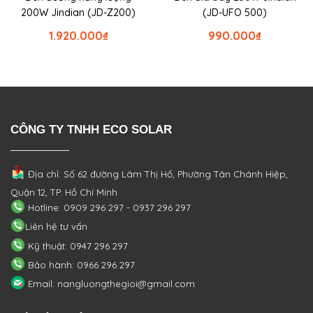
200W Jindian (JD-Z200)
(JD-UFO 500)
1.920.000
₫
990.000
₫
CÔNG TY TNHH ECO SOLAR
Địa chỉ: Số 62 đường Lâm Thị Hố, Phường
Tân Chánh Hiệp,
Quận 12, TP. Hồ Chí Minh
Hotline: 0909 296 297 - 0937 296 297
Liên hệ tư vấn
Kỹ thuật: 0947 296 297
Bảo hành: 0966 296 297
Email: nangluongthegioi@gmail.com