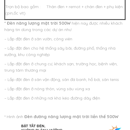
Trọn bộ bao gồm : Thân đèn + remot + chân đèn + phụ kiện
(pin,ốc vít)
* Đèn năng lượng mặt trời 500W
hiện nay được nhiều khách
hàng tin dùng trong các dự án như:
– Lắp đặt đèn ở sân vườn, công viên
– Lắp đặt đèn cho hệ thống sây bãi, đường phố, thống nhà
xưởng, khu công nghiệp
– Lắp đặt đèn ở chung cư, khách sạn, trường học, bệnh viện,
trung tâm thương mại
– Lắp đặt đèn ở sân vận động, sân đá banh, hồ bơi, sân tenis
– Lắp đặt đèn ở nông thôn, vùng sâu vùng xa
– Lắp đặt đèn ở những nơi khó kéo đường dây điện
* Hình ảnh
Đèn đường năng lượng mặt trời
liền thể
500W