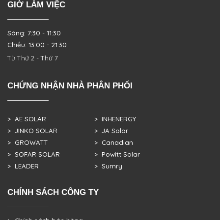
GIỜ LÀM VIỆC
Sáng: 7:30 - 11:30
Chiều: 13:00 - 21:30
Từ Thứ 2 - Thứ 7
CHỨNG NHẬN NHÀ PHÂN PHỐI
> AE SOLAR
> INHENERGY
> JINKO SOLAR
> JA Solar
> GROWATT
> Canadian
> SOFAR SOLAR
> Powitt Solar
> LEADER
> Sumry
CHÍNH SÁCH CÔNG TY