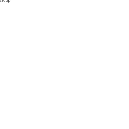
stcap,