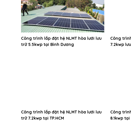
Công trình lắp đặt hệ NLMT hòa lưới lưu
Công trìn
trữ 5.5kwp tại Bình Dương
7.2kwp lưu
Công trình lắp đặt hệ NLMT hòa lưới lưu
Công trìn
trữ 7.2kwp tại TP.HCM
8.1kwp tạ