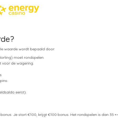
rde?
n. De waarde wordt bepaald door:
torting) moet rondspelen.
t voor de wagering.
s.
pins.
eldsaldo eerst).
 bonus. Je stort €100, krijgt €100 bonus. Het rondspelen is dan 35 ×