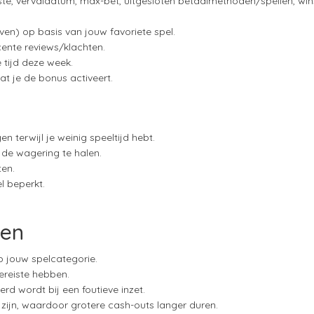
te, vervaldatum, max-bet, uitgesloten betaalmethoden/spellen, win
ven) op basis van jouw favoriete spel.
cente reviews/klachten.
e tijd deze week.
dat je de bonus activeert.
n terwijl je weinig speeltijd hebt.
 de wagering te halen.
ten.
l beperkt.
gen
op jouw spelcategorie.
ereiste hebben.
d wordt bij een foutieve inzet.
ijn, waardoor grotere cash-outs langer duren.