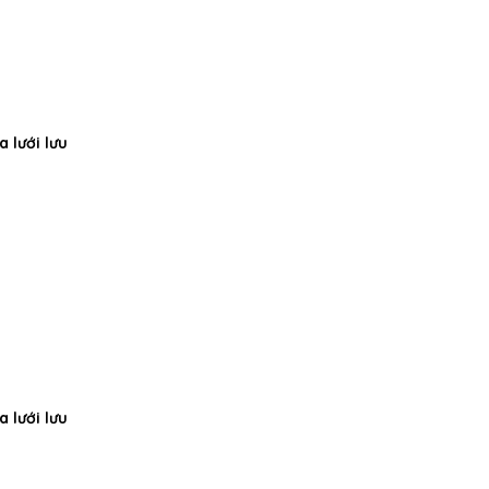
 lưới lưu
 lưới lưu