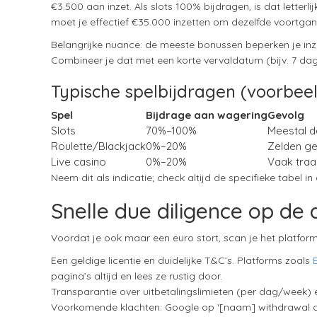
€3.500 aan inzet. Als slots 100% bijdragen, is dat letterl
moet je effectief €35.000 inzetten om dezelfde voortgang
Belangrijke nuance: de meeste bonussen beperken je inzet
Combineer je dat met een korte vervaldatum (bijv. 7 dag
Typische spelbijdragen (voorbee
Spel
Bijdrage aan wagering
Gevolg
Slots
70%–100%
Meestal d
Roulette/Blackjack
0%–20%
Zelden ge
Live casino
0%–20%
Vaak traa
Neem dit als indicatie; check altijd de specifieke tabel 
Snelle due diligence op de
Voordat je ook maar een euro stort, scan je het platform
Een geldige licentie en duidelijke T&C’s. Platforms zoals
pagina’s altijd en lees ze rustig door.
Transparantie over uitbetalingslimieten (per dag/week) en
Voorkomende klachten: Google op ‘[naam] withdrawal de