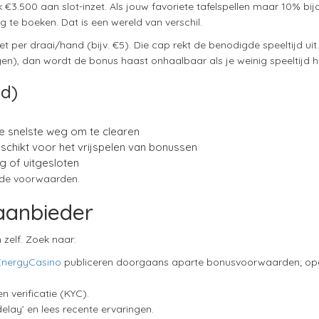
ijk €3.500 aan slot-inzet. Als jouw favoriete tafelspellen maar 10% bi
 te boeken. Dat is een wereld van verschil.
 per draai/hand (bijv. €5). Die cap rekt de benodigde speeltijd uit.
en), dan wordt de bonus haast onhaalbaar als je weinig speeltijd h
ld)
e snelste weg om te clearen
schikt voor het vrijspelen van bonussen
g of uitgesloten
in de voorwaarden.
 aanbieder
 zelf. Zoek naar:
EnergyCasino
publiceren doorgaans aparte bonusvoorwaarden; op
 verificatie (KYC).
lay’ en lees recente ervaringen.