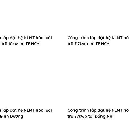
h lắp đặt hệ NLMT hòa lưới
Công trình lắp đặt hệ NLMT hòa
 trữ 10kw tại TP.HCM
trữ 7.7kwp tại TP.HCM
h lắp đặt hệ NLMT hòa lưới
Công trình lắp đặt hệ NLMT hòa
i Bình Dương
trữ 27kwp tại Đồng Nai