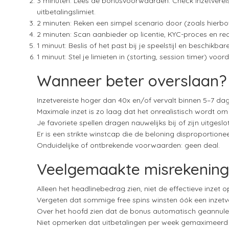
3 minuten: Lees de bonusvoorwaarden. Check inzetvereis
uitbetalingslimiet.
2 minuten: Reken een simpel scenario door (zoals hierbo
2 minuten: Scan aanbieder op licentie, KYC-proces en re
1 minuut: Beslis of het past bij je speelstijl en beschikbar
1 minuut: Stel je limieten in (storting, session timer) voor
Wanneer beter overslaan?
Inzetvereiste hoger dan 40x en/of vervalt binnen 5–7 dage
Maximale inzet is zo laag dat het onrealistisch wordt om
Je favoriete spellen dragen nauwelijks bij of zijn uitgeslo
Er is een strikte winstcap die de beloning disproportionee
Onduidelijke of ontbrekende voorwaarden: geen deal.
Veelgemaakte misrekenin
Alleen het headlinebedrag zien, niet de effectieve inzet 
Vergeten dat sommige free spins winsten óók een inzetv
Over het hoofd zien dat de bonus automatisch geannuleer
Niet opmerken dat uitbetalingen per week gemaximeerd z