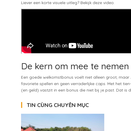
Liever een korte visuele uitleg? Bekijk deze video.
De kern om mee te nemen
Een goede welkomstbonus voelt niet alleen groot, maar
favoriete spellen en geen verraderlijke caps. Met het tie
(en geld) vastzit in een bonus die niet bij je past. Dat 
TIN CÙNG CHUYÊN MỤC