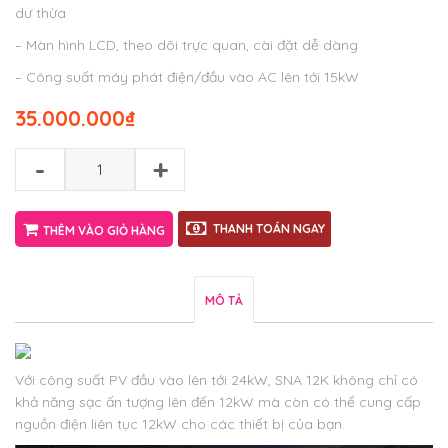
dư thừa
– Màn hình LCD, theo dõi trực quan, cài đặt dễ dàng
– Công suất máy phát điện/đầu vào AC lên tới 15kW
35.000.000
₫
-
+
THANH TOÁN NGAY
THÊM VÀO GIỎ HÀNG
MÔ TẢ
Với công suất PV đầu vào lên tới 24kW, SNA 12K không chỉ có
khả năng sạc ấn tượng lên đến 12kW mà còn có thể cung cấp
nguồn điện liên tục 12kW cho các thiết bị của bạn.