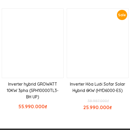
Sale
Inverter hybrid GROWATT
Inverter Hòa Lưới Sofar Solar
10KW 3pha (SPH10000TL3-
Hybrid 6KW (HYD6000-ES)
BH UP)
38.987.000
₫
55.990.000
₫
25.990.000
₫