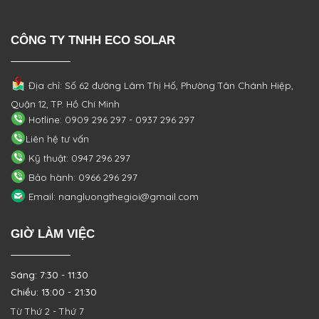
CÔNG TY TNHH ECO SOLAR
Địa chỉ: Số 62 đường Lâm Thị Hố, Phường
Tân Chánh Hiệp,
Quận 12, TP. Hồ Chí Minh
Hotline: 0909 296 297 - 0937 296 297
Liên hệ tư vấn
Kỹ thuật: 0947 296 297
Bảo hành: 0966 296 297
Email: nangluongthegioi@gmail.com
GIỜ LÀM VIỆC
Sáng: 7:30 - 11:30
Chiều: 13:00 - 21:30
Từ Thứ 2 - Thứ 7