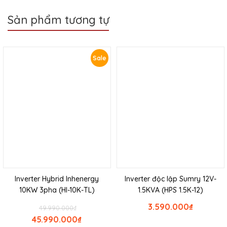
Sản phẩm tương tự
Sale
Inverter Hybrid Inhenergy
Inverter độc lập Sumry 12V-
10KW 3pha (HI-10K-TL)
1.5KVA (HPS 1.5K-12)
3.590.000
₫
49.990.000
₫
45.990.000
₫