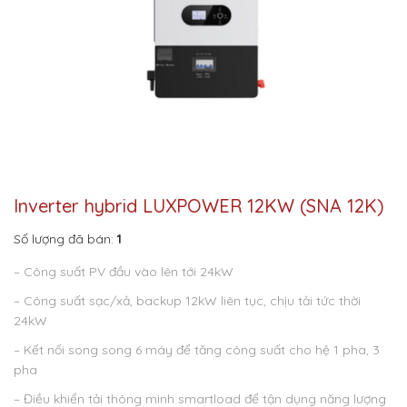
Inverter hybrid LUXPOWER 12KW (SNA 12K)
Số lượng đã bán:
1
– Công suất PV đầu vào lên tới 24kW
– Công suất sạc/xả, backup 12kW liên tục, chịu tải tức thời
24kW
– Kết nối song song 6 máy để tăng công suất cho hệ 1 pha, 3
pha
– Điều khiển tải thông minh smartload để tận dụng năng lượng