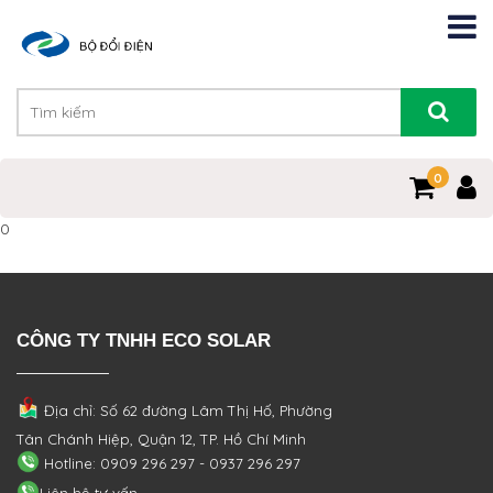
0
0
CÔNG TY TNHH ECO SOLAR
Địa chỉ: Số 62 đường Lâm Thị Hố, Phường
Tân Chánh Hiệp, Quận 12, TP. Hồ Chí Minh
Hotline: 0909 296 297 - 0937 296 297
Liên hệ tư vấn