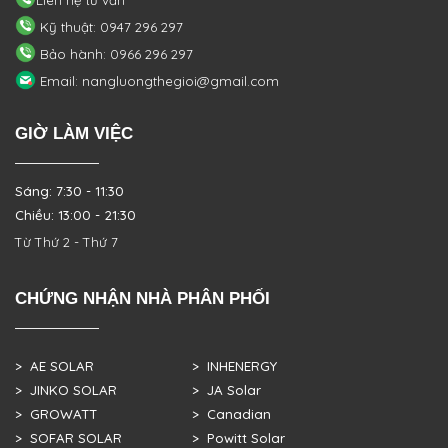
Kỹ thuật: 0947 296 297
Bảo hành: 0966 296 297
Email: nangluongthegioi@gmail.com
GIỜ LÀM VIỆC
Sáng: 7:30 - 11:30
Chiều: 13:00 - 21:30
Từ Thứ 2 - Thứ 7
CHỨNG NHẬN NHÀ PHÂN PHỐI
> AE SOLAR
> INHENERGY
> JINKO SOLAR
> JA Solar
> GROWATT
> Canadian
> SOFAR SOLAR
> Powitt Solar