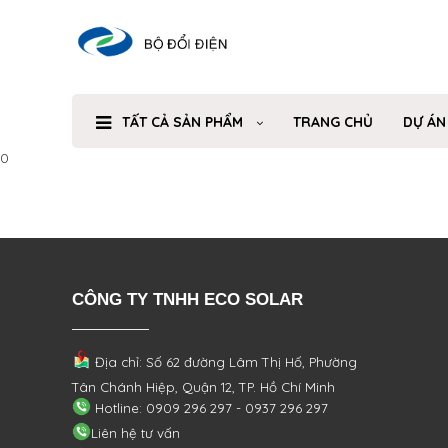
TẤT CẢ SẢN PHẨM
TRANG CHỦ
DỰ ÁN
0
CÔNG TY TNHH ECO SOLAR
Địa chỉ: Số 62 đường Lâm Thị Hố, Phường
Tân Chánh Hiệp, Quận 12, TP. Hồ Chí Minh
Hotline: 0909 296 297 - 0937 296 297
Liên hệ tư vấn