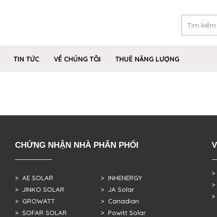
TIN TỨC
VỀ CHÚNG TÔI
THUÊ NĂNG LƯỢNG
CHỨNG NHẬN NHÀ PHÂN PHỐI
V
>
> AE SOLAR
> INHENERGY
>
> JINKO SOLAR
> JA Solar
>
> GROWATT
> Canadian
> SOFAR SOLAR
> Powitt Solar