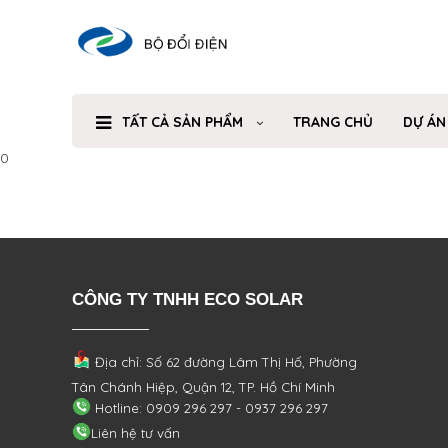
TẤT CẢ SẢN PHẨM
TRANG CHỦ
DỰ ÁN
0
CÔNG TY TNHH ECO SOLAR
Địa chỉ: Số 62 đường Lâm Thị Hố, Phường
Tân Chánh Hiệp, Quận 12, TP. Hồ Chí Minh
Hotline: 0909 296 297 - 0937 296 297
Liên hệ tư vấn