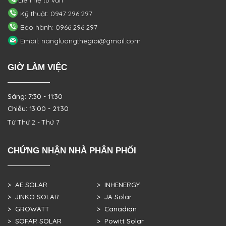
Kỹ thuật: 0947 296 297
Bảo hành: 0966 296 297
Email: nangluongthegioi@gmail.com
GIỜ LÀM VIỆC
Sáng: 7:30 - 11:30
Chiều: 13:00 - 21:30
Từ Thứ 2 - Thứ 7
CHỨNG NHẬN NHÀ PHÂN PHỐI
> AE SOLAR
> INHENERGY
> JINKO SOLAR
> JA Solar
> GROWATT
> Canadian
> SOFAR SOLAR
> Powitt Solar