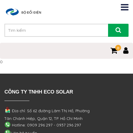
0
0
CÔNG TY TNHH ECO SOLAR
Địa chỉ: Số 62 đường Lâm Thị Hố, Phường
Tân Chánh Hiệp, Quận 12, TP. Hồ Chí Minh
Hotline: 0909 296 297 - 0937 296 297
Liên hệ tư vấn