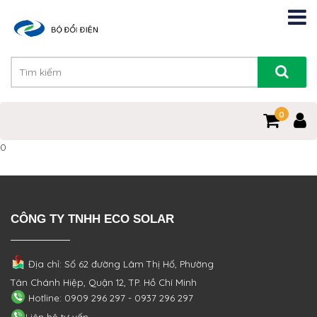
0
0
CÔNG TY TNHH ECO SOLAR
Địa chỉ: Số 62 đường Lâm Thị Hố, Phường
Tân Chánh Hiệp, Quận 12, TP. Hồ Chí Minh
Hotline: 0909 296 297 - 0937 296 297
Liên hệ tư vấn