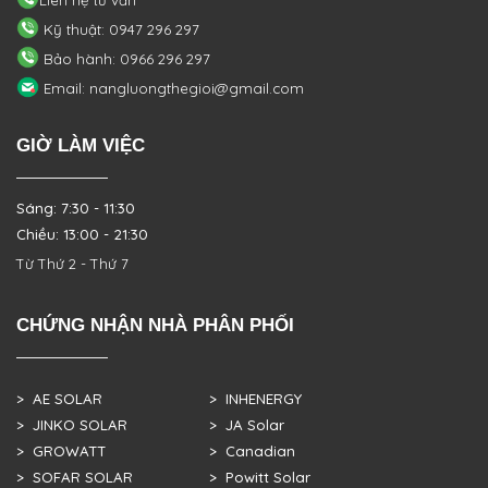
Kỹ thuật: 0947 296 297
Bảo hành: 0966 296 297
Email: nangluongthegioi@gmail.com
GIỜ LÀM VIỆC
Sáng: 7:30 - 11:30
Chiều: 13:00 - 21:30
Từ Thứ 2 - Thứ 7
CHỨNG NHẬN NHÀ PHÂN PHỐI
> AE SOLAR
> INHENERGY
> JINKO SOLAR
> JA Solar
> GROWATT
> Canadian
> SOFAR SOLAR
> Powitt Solar