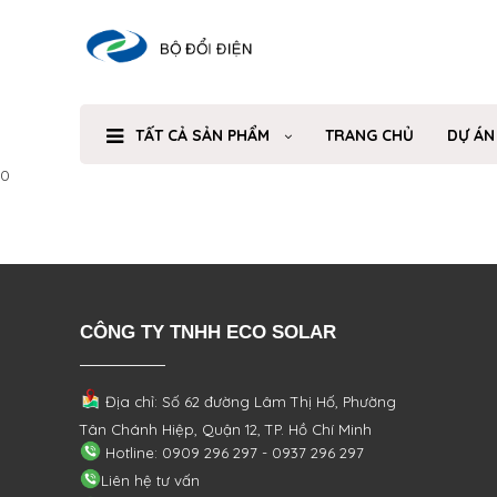
TẤT CẢ SẢN PHẨM
TRANG CHỦ
DỰ ÁN
0
CÔNG TY TNHH ECO SOLAR
Địa chỉ: Số 62 đường Lâm Thị Hố, Phường
Tân Chánh Hiệp, Quận 12, TP. Hồ Chí Minh
Hotline: 0909 296 297 - 0937 296 297
Liên hệ tư vấn