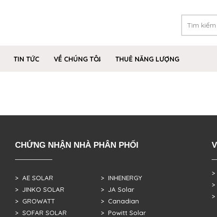
TIN TỨC
VỀ CHÚNG TÔI
THUÊ NĂNG LƯỢNG
CHỨNG NHẬN NHÀ PHÂN PHỐI
V
>
> AE SOLAR
> INHENERGY
>
> JINKO SOLAR
> JA Solar
>
> GROWATT
> Canadian
> SOFAR SOLAR
> Powitt Solar