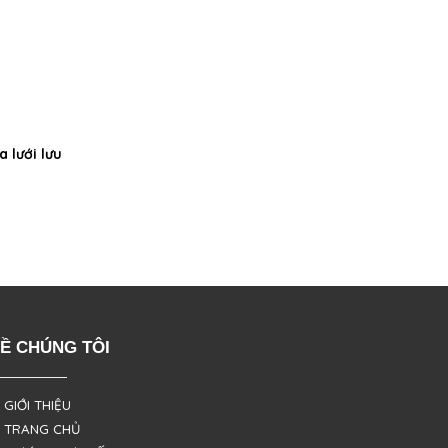
 lưới lưu
Ề CHÚNG TÔI
 GIỚI THIỆU
 TRANG CHỦ