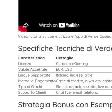
Video tutorial su come utilizzare l’app di Verde Casino
Specifiche Tecniche di Ver
Caratteristica
Dettaglio
Licenza
Curacao eGaming
Valute Accettate
EUR, USD
Lingue Supportate
Italiano, Inglese, altre
Metodi di Pagamento
Carte di credito, e-wallets, cript
Tipo di Giochi
Slot, blackjack, roulette, live dea
Supporto Clienti
Chat live, email, telefono
Strategia Bonus con Esem