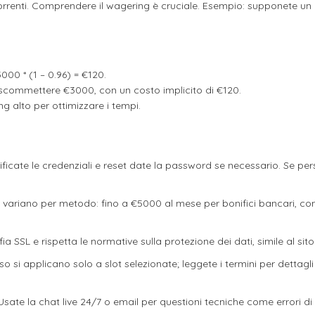
rrenti. Comprendere il wagering è cruciale. Esempio: supponete un
000 * (1 – 0.96) = €120.
e scommettere €3000, con un costo implicito di €120.
g alto per ottimizzare i tempi.
ificate le credenziali e reset date la password se necessario. Se per
iti variano per metodo: fino a €5000 al mese per bonifici bancari, con
rafia SSL e rispetta le normative sulla protezione dei dati, simile al sit
o si applicano solo a slot selezionate; leggete i termini per dettagli
Usate la chat live 24/7 o email per questioni tecniche come errori d