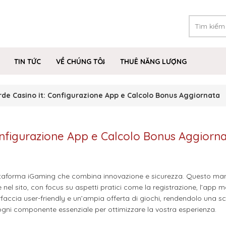
TIN TỨC
VỀ CHÚNG TÔI
THUÊ NĂNG LƯỢNG
erde Casino it: Configurazione App e Calcolo Bonus Aggiornata
 Configurazione App e Calcolo Bonus Aggiorn
ttaforma iGaming che combina innovazione e sicurezza. Questo ma
 nel sito, con focus su aspetti pratici come la registrazione, l’app mo
rfaccia user-friendly e un’ampia offerta di giochi, rendendolo una sc
o ogni componente essenziale per ottimizzare la vostra esperienza.