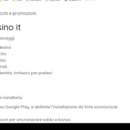
iochi e promozioni.
ino it
assaggi:
destra.
ita.
zio.
mail.
ità, richiesto per prelievi.
o
 installarla:
su Google Play, e abilitate l’installazione da fonti sconosciute.
count per sincronizzare saldo e bonus.