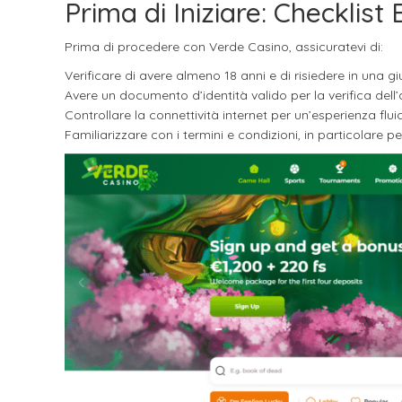
Prima di Iniziare: Checklist
Prima di procedere con Verde Casino, assicuratevi di:
Verificare di avere almeno 18 anni e di risiedere in una gi
Avere un documento d’identità valido per la verifica dell
Controllare la connettività internet per un’esperienza flu
Familiarizzare con i termini e condizioni, in particolare pe