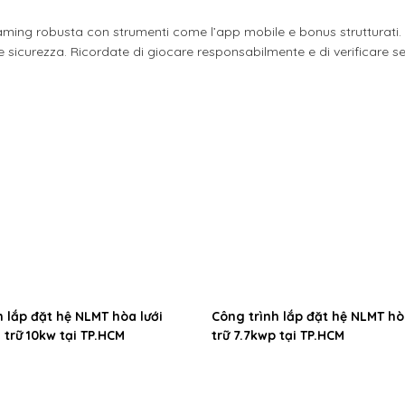
iGaming robusta con strumenti come l’app mobile e bonus strutturati
e sicurezza. Ricordate di giocare responsabilmente e di verificare s
h lắp đặt hệ NLMT hòa lưới
Công trình lắp đặt hệ NLMT hòa
 trữ 10kw tại TP.HCM
trữ 7.7kwp tại TP.HCM