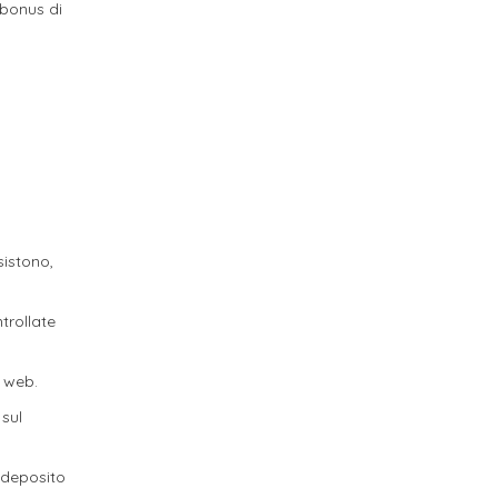
 bonus di
sistono,
trollate
o web.
 sul
i deposito