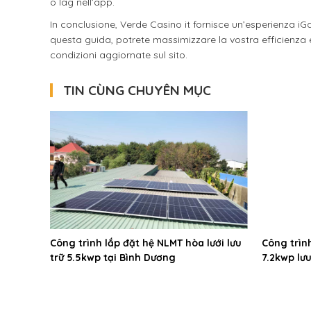
o lag nell’app.
In conclusione, Verde Casino it fornisce un’esperienza 
questa guida, potrete massimizzare la vostra efficienza 
condizioni aggiornate sul sito.
TIN CÙNG CHUYÊN MỤC
Công trình lắp đặt hệ NLMT hòa lưới lưu
Công trìn
trữ 5.5kwp tại Bình Dương
7.2kwp lưu