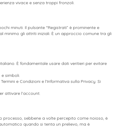
erienza vivace e senza troppi fronzoli.
chi minuti. Il pulsante “Registrati” è prominente e
 minimo gli attriti iniziali. È un approccio comune tra gli
aliano. È fondamentale usare dati veritieri per evitare
e simboli.
ermini e Condizioni e l’Informativa sulla Privacy. Si
er attivare l’account.
sto processo, sebbene a volte percepito come noioso, è
 automatico quando si tenta un prelievo, ma è