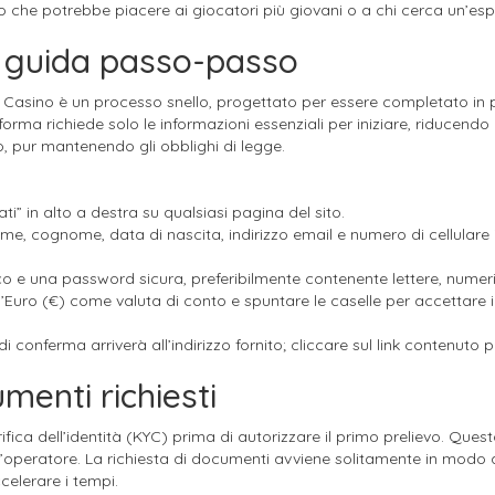
o che potrebbe piacere ai giocatori più giovani o a chi cerca un’esp
: guida passo-passo
Casino è un processo snello, progettato per essere completato in po
rma richiede solo le informazioni essenziali per iniziare, riducendo al
o, pur mantenendo gli obblighi di legge.
ti” in alto a destra su qualsiasi pagina del sito.
, cognome, data di nascita, indirizzo email e numero di cellulare it
 e una password sicura, preferibilmente contenente lettere, numeri 
’Euro (€) come valuta di conto e spuntare le caselle per accettare i T
conferma arriverà all’indirizzo fornito; cliccare sul link contenuto p
menti richiesti
ica dell’identità (KYC) prima di autorizzare il primo prelievo. Que
 l’operatore. La richiesta di documenti avviene solitamente in modo
celerare i tempi.