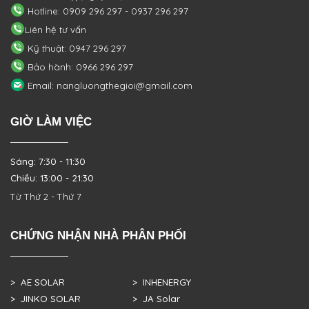
Hotline: 0909 296 297 - 0937 296 297
Liên hệ tư vấn
Kỹ thuật: 0947 296 297
Bảo hành: 0966 296 297
Email: nangluongthegioi@gmail.com
GIỜ LÀM VIỆC
Sáng: 7:30 - 11:30
Chiều: 13:00 - 21:30
Từ Thứ 2 - Thứ 7
CHỨNG NHẬN NHÀ PHÂN PHỐI
> AE SOLAR
> INHENERGY
> JINKO SOLAR
> JA Solar