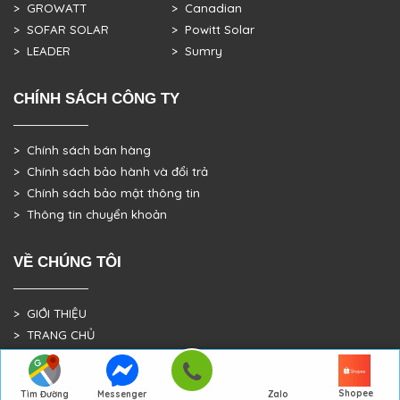
> GROWATT
> Canadian
> SOFAR SOLAR
> Powitt Solar
> LEADER
> Sumry
CHÍNH SÁCH CÔNG TY
> Chính sách bán hàng
> Chính sách bảo hành và đổi trả
> Chính sách bảo mật thông tin
> Thông tin chuyển khoản
VỀ CHÚNG TÔI
> GIỚI THIỆU
> TRANG CHỦ
> DỰ ÁN THỰC TẾ
Shopee
Tìm Đường
Messenger
Zalo