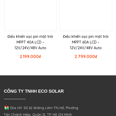
Điều khiển sạc pin mặt trời
Điều khiển sạc pin mặt trời
MPPT 40A LCD –
MPPT 60A LCD –
12V/24V/48V Auto
12V/24V/48V Auto
2.199.000
₫
2.799.000
₫
CÔNG TY TNHH ECO SOLAR
Địa chỉ: Số 62 đường Lâm Thị Hố, Phường
Tân Chánh Hiệp, Quận 12, TP. Hồ Chí Minh