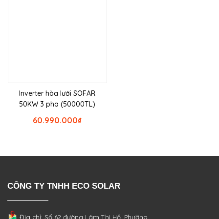
Inverter hòa lưới SOFAR
50KW 3 pha (50000TL)
60.990.000
₫
CÔNG TY TNHH ECO SOLAR
Địa chỉ: Số 62 đường Lâm Thị Hố, Phường