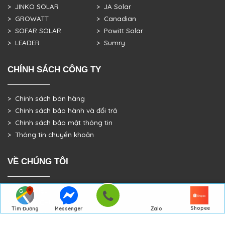
> JINKO SOLAR
> JA Solar
> GROWATT
> Canadian
> SOFAR SOLAR
> Powitt Solar
> LEADER
> Sumry
CHÍNH SÁCH CÔNG TY
> Chính sách bán hàng
> Chính sách bảo hành và đổi trả
> Chính sách bảo mật thông tin
> Thông tin chuyển khoản
VỀ CHÚNG TÔI
> GIỚI THIỆU
> TRANG CHỦ
Shopee
Tìm Đường
Messenger
Zalo
> DỰ ÁN THỰC TẾ
Đến Công Ty
Gọi điện