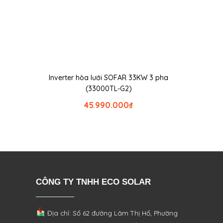
Inverter hòa lưới SOFAR 33KW 3 pha
(33000TL-G2)
45.990.000
₫
CÔNG TY TNHH ECO SOLAR
Địa chỉ: Số 62 đường Lâm Thị Hố, Phường