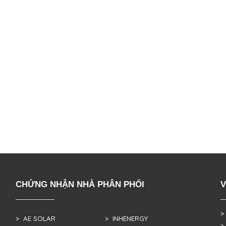
CHỨNG NHẬN NHÀ PHÂN PHỐI
V
>
> AE SOLAR
> INHENERGY
>