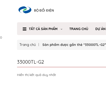
TẤT CẢ SẢN PHẨM
TRANG CHỦ
DỰ ÁN
0
Trang chủ
Sản phẩm được gắn thẻ “33000TL-G2
33000TL-G2
Hiển thị kết quả duy nhất