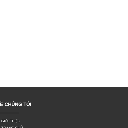
Ề CHÚNG TÔI
 GIỚI THIỆU
 TRANG CHỦ