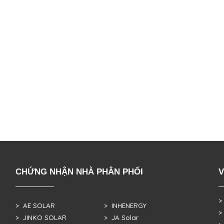
CHỨNG NHẬN NHÀ PHÂN PHỐI
V
>
> AE SOLAR
> INHENERGY
>
> JINKO SOLAR
> JA Solar