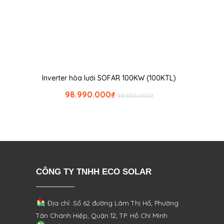
Inverter hòa lưới SOFAR 100KW (100KTL)
98.990.000
₫
99.550.000
₫
CÔNG TY TNHH ECO SOLAR
Địa chỉ: Số 62 đường Lâm Thị Hố, Phường
Tân Chánh Hiệp, Quận 12, TP. Hồ Chí Minh