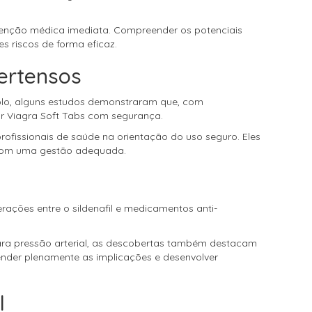
 atenção médica imediata. Compreender os potenciais
 riscos de forma eficaz.
pertensos
mplo, alguns estudos demonstraram que, com
r Viagra Soft Tabs com segurança.
ofissionais de saúde na orientação do uso seguro. Eles
s com uma gestão adequada.
rações entre o sildenafil e medicamentos anti-
ra pressão arterial, as descobertas também destacam
ender plenamente as implicações e desenvolver
l