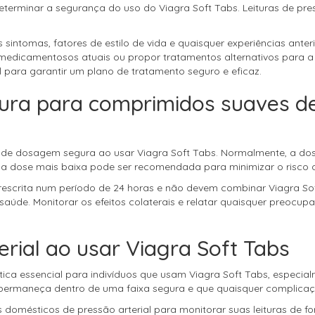
terminar a segurança do uso do Viagra Soft Tabs. Leituras de pres
 sintomas, fatores de estilo de vida e quaisquer experiências ante
medicamentosos atuais ou propor tratamentos alternativos para a d
para garantir um plano de tratamento seguro e eficaz.
ura para comprimidos suaves d
izes de dosagem segura ao usar Viagra Soft Tabs. Normalmente, a d
uma dose mais baixa pode ser recomendada para minimizar o risco d
escrita num período de 24 horas e não devem combinar Viagra Soft
úde. Monitorar os efeitos colaterais e relatar quaisquer preocup
rial ao usar Viagra Soft Tabs
ica essencial para indivíduos que usam Viagra Soft Tabs, especial
 permaneça dentro de uma faixa segura e que quaisquer complicaç
omésticos de pressão arterial para monitorar suas leituras de for