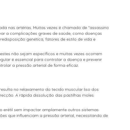
da nas artérias. Muitas vezes é chamado de "assassino
 levar a complicações graves de saúde, como doenças
redisposição genética, fatores de estilo de vida e
 estes não sejam específicos e muitas vezes ocorrem
ular é essencial para controlar a doença e prevenir
lar a pressão arterial de forma eficaz.
resulta no relaxamento do tecido muscular liso dos
ecção. A rápida dissolução das pastilhas moles
ção erétil sem impactar amplamente outros sistemas
ões que influenciam a pressão arterial, necessitando de