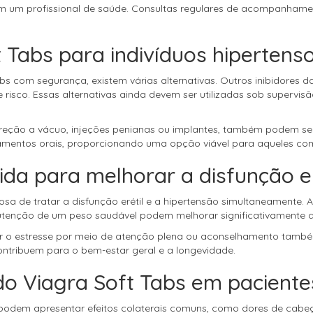
m um profissional de saúde. Consultas regulares de acompanhame
t Tabs para indivíduos hipertens
 com segurança, existem várias alternativas. Outros inibidores da
e risco. Essas alternativas ainda devem ser utilizadas sob supervi
ereção a vácuo, injeções penianas ou implantes, também podem ser
amentos orais, proporcionando uma opção viável para aqueles com
ida para melhorar a disfunção er
a de tratar a disfunção erétil e a hipertensão simultaneamente. A
nutenção de um peso saudável podem melhorar significativamente a 
ar o estresse por meio de atenção plena ou aconselhamento també
tribuem para o bem-estar geral e a longevidade.
 do Viagra Soft Tabs em pacient
odem apresentar efeitos colaterais comuns, como dores de cabeça