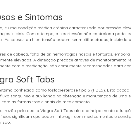
usas e Sintomas
, é uma condição médica crônica caracterizada por pressão eleva
stágios iniciais. Com o tempo, a hipertensão não controlada pode
nal. As causas da hipertensão podem ser multifacetadas, incluindo p
es de cabeça, falta de ar, hemorragias nasais e tonturas, embora
amente elevados. A detecção precoce através de monitoramento reg
tamente com a medicação, são comumente recomendadas para contro
gra Soft Tabs
enzima conhecida como fosfodiesterase tipo 5 (PDE5). Esta acção 
luxo sanguíneo e auxiliando na obtenção e manutenção de uma er
 com as formas tradicionais do medicamento.
po, razão pela qual o Viagra Soft Tabs afeta principalmente a fun
nguíneos significam que podem interagir com medicamentos e condiç
ensão.