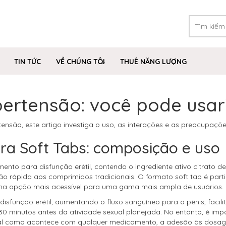
TIN TỨC
VỀ CHÚNG TÔI
THUÊ NĂNG LƯỢNG
pertensão: você pode usar
tensão, este artigo investiga o uso, as interações e as preocupaç
ra Soft Tabs: composição e uso
to para disfunção erétil, contendo o ingrediente ativo citrato de
ão rápida aos comprimidos tradicionais. O formato soft tab é par
uma opção mais acessível para uma gama mais ampla de usuários.
 disfunção erétil, aumentando o fluxo sanguíneo para o pênis, fa
0 minutos antes da atividade sexual planejada. No entanto, é imp
 Tal como acontece com qualquer medicamento, a adesão às dosagens