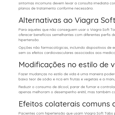
sintomas incomuns devem levar a consulta imediata co
planos de tratamento conforme necessário.
Alternativas ao Viagra Sof
Para aqueles que não conseguem usar o Viagra Soft Tabs
oferecer benefícios semelhantes com diferentes perfis d
hipertensão.
Opções não farmacológicas, incluindo dispositivos de 
sem os efeitos cardiovasculares associados aos medic
Modificações no estilo de v
Fazer mudanças no estilo de vida é uma maneira poderos
baixo teor de sódio e rica em frutas e vegetais e a ma
Reduzir o consumo de álcool, parar de fumar e control
apenas melhoram o desempenho erétil, mas também con
Efeitos colaterais comuns
Pacientes com hipertensão que usam Viagra Soft Tabs p