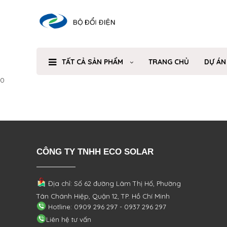
TẤT CẢ SẢN PHẨM
TRANG CHỦ
DỰ ÁN
0
CÔNG TY TNHH ECO SOLAR
Địa chỉ: Số 62 đường Lâm Thị Hố, Phường
Tân Chánh Hiệp, Quận 12, TP. Hồ Chí Minh
Hotline: 0909 296 297 - 0937 296 297
Liên hệ tư vấn