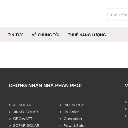
TIN TỨC
VỀ CHÚNG TÔI
THUÊ NĂNG LƯỢNG
CHỨNG NHẬN NHÀ PHÂN PHỐI
V
>
> AE SOLAR
> INHENERGY
>
> JINKO SOLAR
> JA Solar
>
> GROWATT
> Canadian
> SOFAR SOLAR
> Powitt Solar