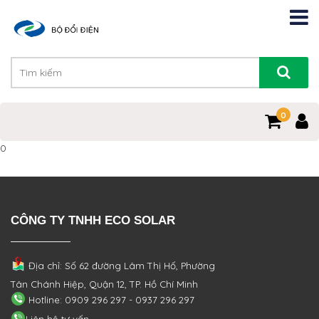
0
0
CÔNG TY TNHH ECO SOLAR
Địa chỉ: Số 62 đường Lâm Thị Hố, Phường
Tân Chánh Hiệp, Quận 12, TP. Hồ Chí Minh
Hotline: 0909 296 297 - 0937 296 297
Liên hệ tư vấn