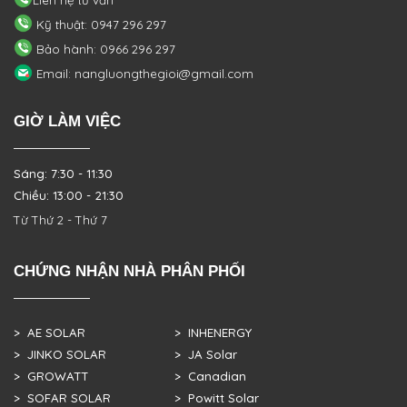
Kỹ thuật: 0947 296 297
Bảo hành: 0966 296 297
Email: nangluongthegioi@gmail.com
GIỜ LÀM VIỆC
Sáng: 7:30 - 11:30
Chiều: 13:00 - 21:30
Từ Thứ 2 - Thứ 7
CHỨNG NHẬN NHÀ PHÂN PHỐI
> AE SOLAR
> INHENERGY
> JINKO SOLAR
> JA Solar
> GROWATT
> Canadian
> SOFAR SOLAR
> Powitt Solar