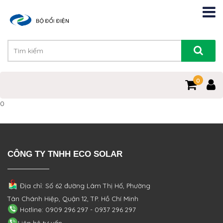
0
0
CÔNG TY TNHH ECO SOLAR
Địa chỉ: Số 62 đường Lâm Thị Hố, Phường
Tân Chánh Hiệp, Quận 12, TP. Hồ Chí Minh
Hotline: 0909 296 297 - 0937 296 297
Liên hệ tư vấn