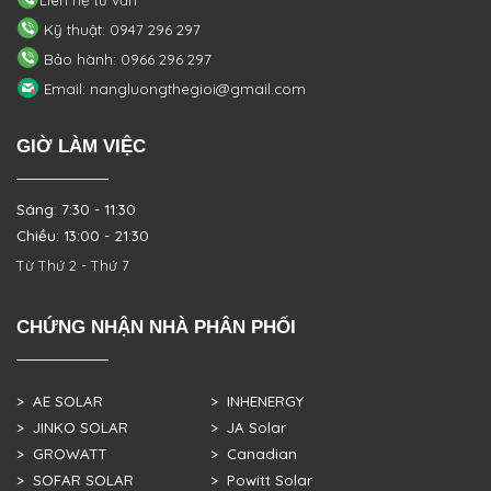
Kỹ thuật: 0947 296 297
Bảo hành: 0966 296 297
Email: nangluongthegioi@gmail.com
GIỜ LÀM VIỆC
Sáng: 7:30 - 11:30
Chiều: 13:00 - 21:30
Từ Thứ 2 - Thứ 7
CHỨNG NHẬN NHÀ PHÂN PHỐI
> AE SOLAR
> INHENERGY
> JINKO SOLAR
> JA Solar
> GROWATT
> Canadian
> SOFAR SOLAR
> Powitt Solar