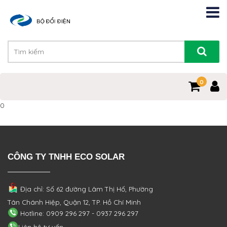
0
0
CÔNG TY TNHH ECO SOLAR
Địa chỉ: Số 62 đường Lâm Thị Hố, Phường
Tân Chánh Hiệp, Quận 12, TP. Hồ Chí Minh
Hotline: 0909 296 297 - 0937 296 297
Liên hệ tư vấn