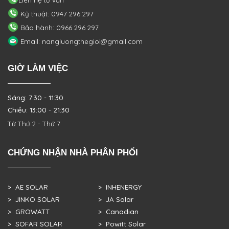
Kỹ thuật: 0947 296 297
Bảo hành: 0966 296 297
Email: nangluongthegioi@gmail.com
GIỜ LÀM VIỆC
Sáng: 7:30 - 11:30
Chiều: 13:00 - 21:30
Từ Thứ 2 - Thứ 7
CHỨNG NHẬN NHÀ PHÂN PHỐI
> AE SOLAR
> INHENERGY
> JINKO SOLAR
> JA Solar
> GROWATT
> Canadian
> SOFAR SOLAR
> Powitt Solar