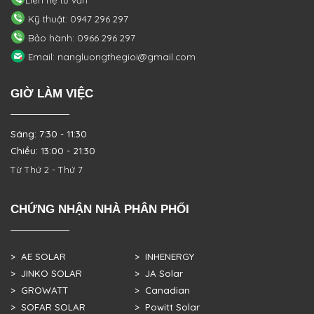
Kỹ thuật: 0947 296 297
Bảo hành: 0966 296 297
Email: nangluongthegioi@gmail.com
GIỜ LÀM VIỆC
Sáng: 7:30 - 11:30
Chiều: 13:00 - 21:30
Từ Thứ 2 - Thứ 7
CHỨNG NHẬN NHÀ PHÂN PHỐI
> AE SOLAR
> INHENERGY
> JINKO SOLAR
> JA Solar
> GROWATT
> Canadian
> SOFAR SOLAR
> Powitt Solar