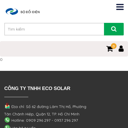
0
0
CÔNG TY TNHH ECO SOLAR
Địa chỉ: Số 62 đường Lâm Thị Hố, Phường
Tân Chánh Hiệp, Quận 12, TP. Hồ Chí Minh
Hotline: 0909 296 297 - 0937 296 297
Liên hệ tư vấn