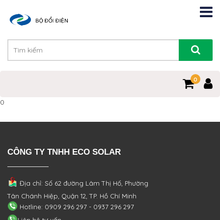
0
0
CÔNG TY TNHH ECO SOLAR
Địa chỉ: Số 62 đường Lâm Thị Hố, Phường
Tân Chánh Hiệp, Quận 12, TP. Hồ Chí Minh
Hotline: 0909 296 297 - 0937 296 297
Liên hệ tư vấn