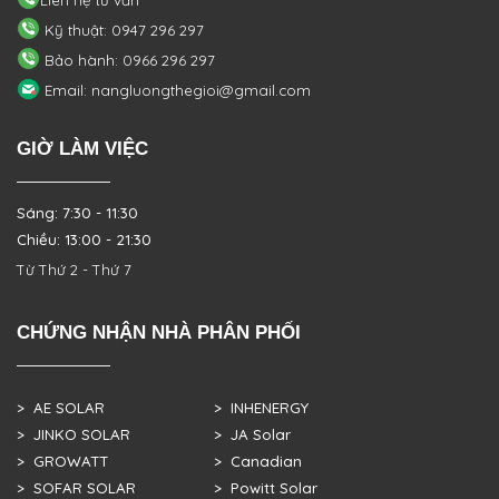
Kỹ thuật: 0947 296 297
Bảo hành: 0966 296 297
Email: nangluongthegioi@gmail.com
GIỜ LÀM VIỆC
Sáng: 7:30 - 11:30
Chiều: 13:00 - 21:30
Từ Thứ 2 - Thứ 7
CHỨNG NHẬN NHÀ PHÂN PHỐI
> AE SOLAR
> INHENERGY
> JINKO SOLAR
> JA Solar
> GROWATT
> Canadian
> SOFAR SOLAR
> Powitt Solar