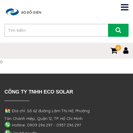
0
0
CÔNG TY TNHH ECO SOLAR
Địa chỉ: Số 62 đường Lâm Thị Hố, Phường
Tân Chánh Hiệp, Quận 12, TP. Hồ Chí Minh
Hotline: 0909 296 297 - 0937 296 297
Liên hệ tư vấn