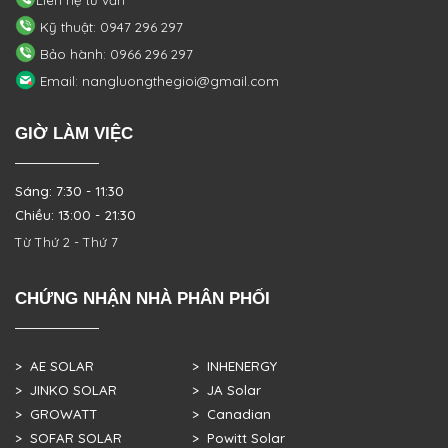
Kỹ thuật: 0947 296 297
Bảo hành: 0966 296 297
Email: nangluongthegioi@gmail.com
GIỜ LÀM VIỆC
Sáng: 7:30 - 11:30
Chiều: 13:00 - 21:30
Từ Thứ 2 - Thứ 7
CHỨNG NHẬN NHÀ PHÂN PHỐI
> AE SOLAR
> INHENERGY
> JINKO SOLAR
> JA Solar
> GROWATT
> Canadian
> SOFAR SOLAR
> Powitt Solar