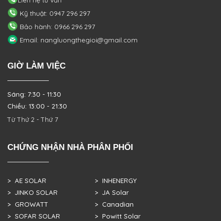
Kỹ thuật: 0947 296 297
Bảo hành: 0966 296 297
Email: nangluongthegioi@gmail.com
GIỜ LÀM VIỆC
Sáng: 7:30 - 11:30
Chiều: 13:00 - 21:30
Từ Thứ 2 - Thứ 7
CHỨNG NHẬN NHÀ PHÂN PHỐI
> AE SOLAR
> INHENERGY
> JINKO SOLAR
> JA Solar
> GROWATT
> Canadian
> SOFAR SOLAR
> Powitt Solar