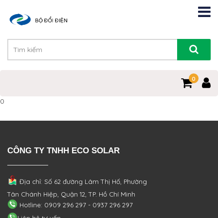
0
0
CÔNG TY TNHH ECO SOLAR
Địa chỉ: Số 62 đường Lâm Thị Hố, Phường
Tân Chánh Hiệp, Quận 12, TP. Hồ Chí Minh
Hotline: 0909 296 297 - 0937 296 297
Liên hệ tư vấn