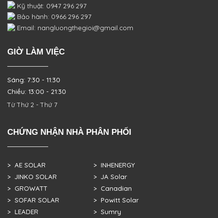
Kỹ thuật: 0947 296 297
Bảo hành: 0966 296 297
Email: nangluongthegioi@gmail.com
GIỜ LÀM VIỆC
Sáng: 7:30 - 11:30
Chiều: 13:00 - 21:30
Từ Thứ 2 - Thứ 7
CHỨNG NHẬN NHÀ PHÂN PHỐI
> AE SOLAR
> INHENERGY
> JINKO SOLAR
> JA Solar
> GROWATT
> Canadian
> SOFAR SOLAR
> Powitt Solar
> LEADER
> Sumry