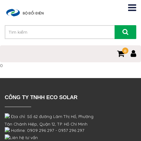
0
0
CÔNG TY TNHH ECO SOLAR
Địa chỉ: Số 62 đường Lâm Thị Hố, Phường
Tân Chánh Hiệp, Quận 12, TP. Hồ Chí Minh
Hotline: 0909 296 297 - 0937 296 297
Liên hệ tư vấn