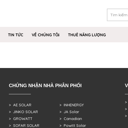
TIN TỨC
VỀ CHÚNG TÔI
THUÊ NĂNG LƯỢNG
CHỨNG NHẬN NHÀ PHÂN PHỐI
V
>
> AE SOLAR
> INHENERGY
>
> JINKO SOLAR
> JA Solar
>
> GROWATT
> Canadian
> SOFAR SOLAR
> Powitt Solar