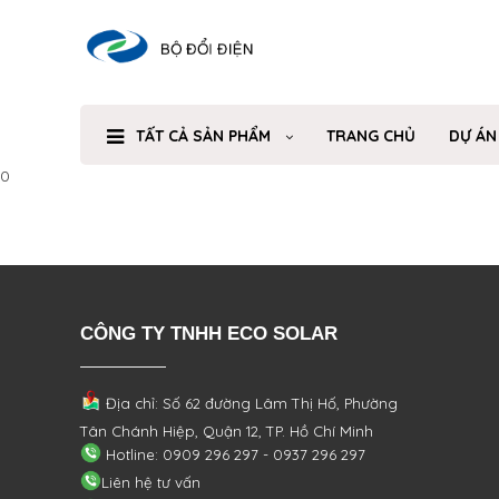
TẤT CẢ SẢN PHẨM
TRANG CHỦ
DỰ ÁN
0
CÔNG TY TNHH ECO SOLAR
Địa chỉ: Số 62 đường Lâm Thị Hố, Phường
Tân Chánh Hiệp, Quận 12, TP. Hồ Chí Minh
Hotline: 0909 296 297 - 0937 296 297
Liên hệ tư vấn