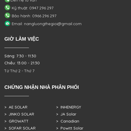
Kỹ thuật: 0947 296 297
Bảo hành: 0966 296 297
Email: nangluongthegioi@gmail.com
GIỜ LÀM VIỆC
Sáng: 7:30 - 11:30
Chiều: 13:00 - 21:30
Từ Thứ 2 - Thứ 7
CHỨNG NHẬN NHÀ PHÂN PHỐI
> AE SOLAR
> INHENERGY
> JINKO SOLAR
> JA Solar
> GROWATT
> Canadian
> SOFAR SOLAR
> Powitt Solar