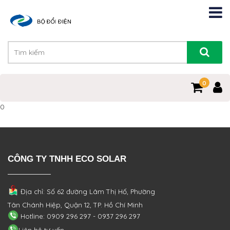
0
0
CÔNG TY TNHH ECO SOLAR
Địa chỉ: Số 62 đường Lâm Thị Hố, Phường
Tân Chánh Hiệp, Quận 12, TP. Hồ Chí Minh
Hotline: 0909 296 297 - 0937 296 297
Liên hệ tư vấn