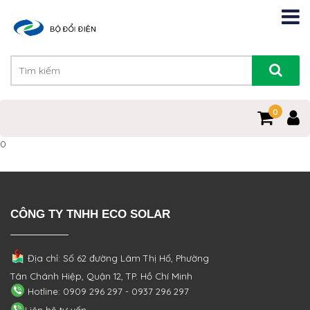
0
0
CÔNG TY TNHH ECO SOLAR
Địa chỉ: Số 62 đường Lâm Thị Hố, Phường
Tân Chánh Hiệp, Quận 12, TP. Hồ Chí Minh
Hotline: 0909 296 297 - 0937 296 297
Liên hệ tư vấn