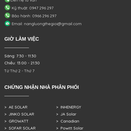
Kỹ thuật: 0947 296 297
Bảo hành: 0966 296 297
Email: nangluongthegioi@gmail.com
GIỜ LÀM VIỆC
Sáng: 7:30 - 11:30
Chiều: 13:00 - 21:30
Từ Thứ 2 - Thứ 7
CHỨNG NHẬN NHÀ PHÂN PHỐI
> AE SOLAR
> INHENERGY
> JINKO SOLAR
> JA Solar
> GROWATT
> Canadian
> SOFAR SOLAR
> Powitt Solar