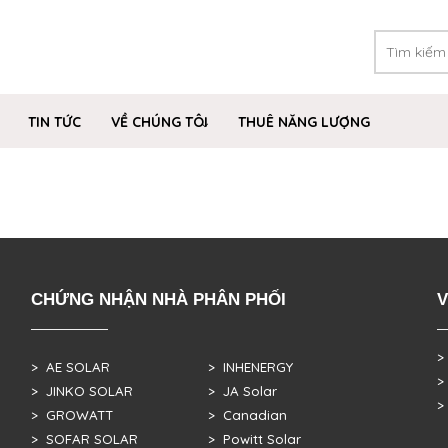
TIN TỨC
VỀ CHÚNG TÔI
THUÊ NĂNG LƯỢNG
CHỨNG NHẬN NHÀ PHÂN PHỐI
V
>
> AE SOLAR
> INHENERGY
>
> JINKO SOLAR
> JA Solar
>
> GROWATT
> Canadian
> SOFAR SOLAR
> Powitt Solar