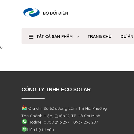
TẤT CẢ SẢN PHẨM
TRANG CHỦ
DỰ ÁN
0
CÔNG TY TNHH ECO SOLAR
Địa chỉ: Số 62 đường Lâm Thị Hố, Phường
Tân Chánh Hiệp, Quận 12, TP. Hồ Chí Minh
Hotline: 0909 296 297 - 0937 296 297
Liên hệ tư vấn