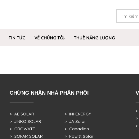
TIN TỨC
VỀ CHÚNG TÔI
THUÊ NĂNG LƯỢNG
CHỨNG NHẬN NHÀ PHÂN PHỐI
V
>
> AE SOLAR
> INHENERGY
>
> JINKO SOLAR
> JA Solar
>
> GROWATT
> Canadian
> SOFAR SOLAR
> Powitt Solar