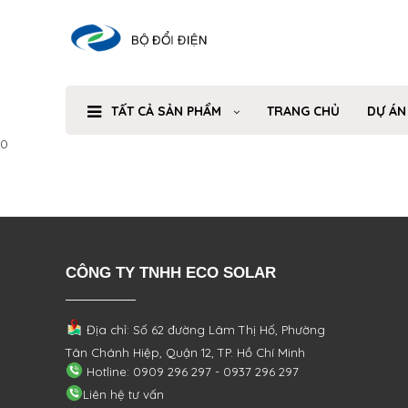
TẤT CẢ SẢN PHẨM
TRANG CHỦ
DỰ ÁN
0
CÔNG TY TNHH ECO SOLAR
Địa chỉ: Số 62 đường Lâm Thị Hố, Phường
Tân Chánh Hiệp, Quận 12, TP. Hồ Chí Minh
Hotline: 0909 296 297 - 0937 296 297
Liên hệ tư vấn