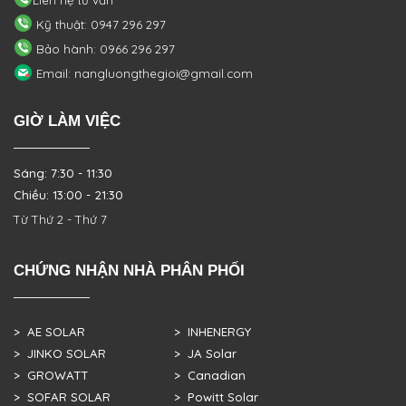
Kỹ thuật: 0947 296 297
Bảo hành: 0966 296 297
Email: nangluongthegioi@gmail.com
GIỜ LÀM VIỆC
Sáng: 7:30 - 11:30
Chiều: 13:00 - 21:30
Từ Thứ 2 - Thứ 7
CHỨNG NHẬN NHÀ PHÂN PHỐI
> AE SOLAR
> INHENERGY
> JINKO SOLAR
> JA Solar
> GROWATT
> Canadian
> SOFAR SOLAR
> Powitt Solar