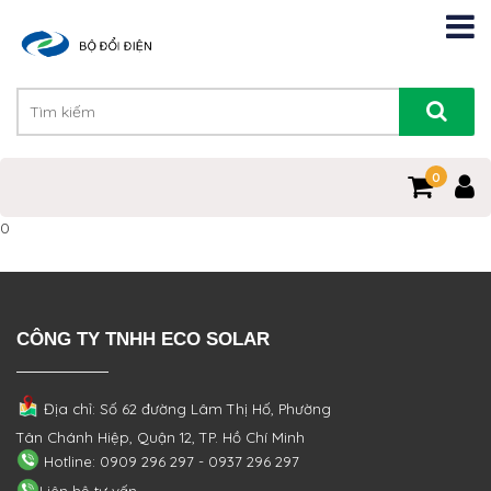
0
0
CÔNG TY TNHH ECO SOLAR
Địa chỉ: Số 62 đường Lâm Thị Hố, Phường
Tân Chánh Hiệp, Quận 12, TP. Hồ Chí Minh
Hotline: 0909 296 297 - 0937 296 297
Liên hệ tư vấn